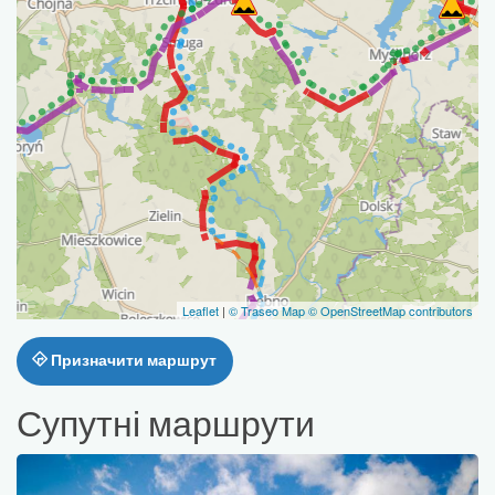
Leaflet
|
© Traseo Map
© OpenStreetMap contributors
Призначити маршрут
Супутні маршрути