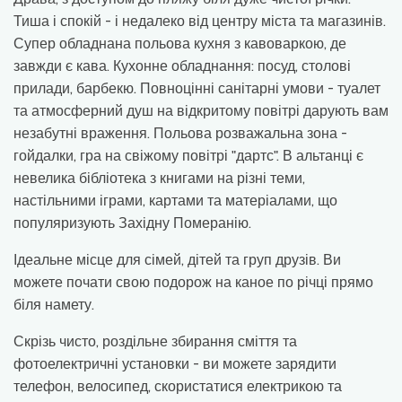
Тиша і спокій - і недалеко від центру міста та магазинів.
Супер обладнана польова кухня з кавоваркою, де
завжди є кава. Кухонне обладнання: посуд, столові
прилади, барбекю. Повноцінні санітарні умови - туалет
та атмосферний душ на відкритому повітрі дарують вам
незабутні враження. Польова розважальна зона -
гойдалки, гра на свіжому повітрі "дартс". В альтанці є
невелика бібліотека з книгами на різні теми,
настільними іграми, картами та матеріалами, що
популяризують Західну Померанію.
Ідеальне місце для сімей, дітей та груп друзів. Ви
можете почати свою подорож на каное по річці прямо
біля намету.
Скрізь чисто, роздільне збирання сміття та
фотоелектричні установки - ви можете зарядити
телефон, велосипед, скористатися електрикою та