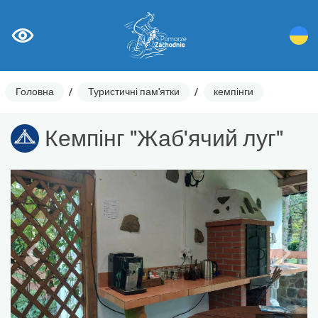
Головна
/
Туристичні пам'ятки
/
кемпінги
Кемпінг "Жаб'ячий луг"