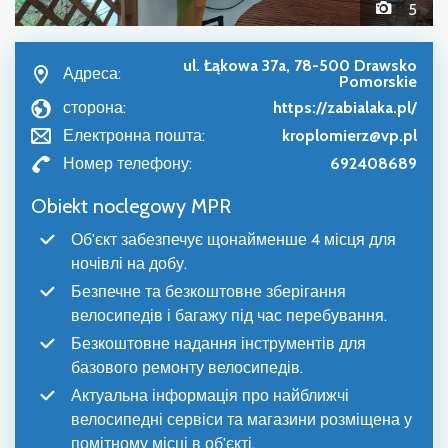
5
ul. Łąkowa 37a, 78-500 Drawsko
Адреса:
Pomorskie
сторона:
https://zabialaka.pl/
Електронна пошта:
kroplomierz@vp.pl
Номер телефону:
692408689
Obiekt noclegowy MPR
Об'єкт забезпечує щонайменше 4 місця для
ночівлі на добу.
Безпечне та безкоштовне зберігання
велосипедів і багажу під час перебування.
Безкоштовне надання інструментів для
базового ремонту велосипедів.
Актуальна інформація про найближчі
велосипедні сервіси та магазини розміщена у
помітному місці в об'єкті.