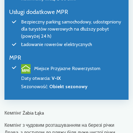
Usługi dodatkowe MPR
Bezpieczny parking samochodowy, udostępniony
dla turystów rowerowych na dłuższy pobyt
(powyżej 24 h)
Ładowanie rowerów elektrycznych
MPR
Miejsce Przyjazne Rowerzystom
Daty otwarcia
:
V-IX
Sezonowość
:
Obiekt sezonowy
Кемпінг Żabia Łąka
Кемпінг з чудовим розташуванням на березі річки
Драва, з доступом до пляжу біля дуже чистої річки.