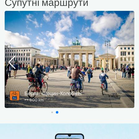
Супутні маршрути
Берлін-Щецин-Колобжег
800 km