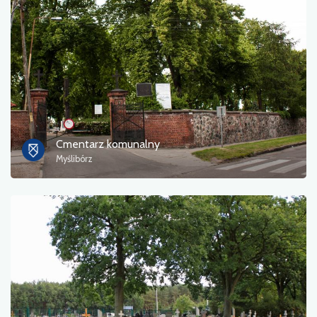
Фотографії
Інший
сортувати
Cmentarz komunalny
Myślibórz
OK