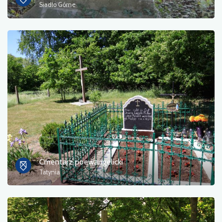
Siadło Górne
Cmentarz poewangelicki
Tatynia