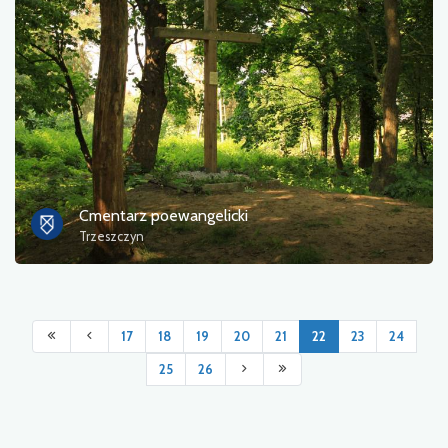
Cmentarz poewangelicki
Trzeszczyn
17
18
19
20
21
22
23
24
25
26