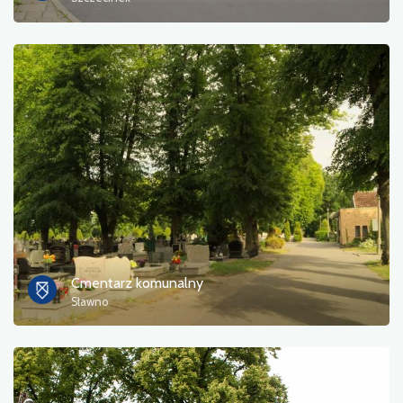
Пором
природа
Залізнична станція
Точка зору
Магазин і велосипедний сервіс
спорт і відпочинок
вода
Cmentarz komunalny
Sławno
Пам'ятник
Історичні церкви