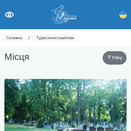
Головна
/
Туристичні пам'ятки
Місця
Filtry
Лічильники циклів
Ostrzeżenia
Цікаві місця
Гастрономія