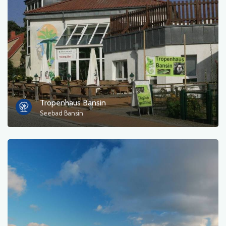
Фотографії
Інший
сортувати
Tropenhaus Bansin
Seebad Bansin
OK