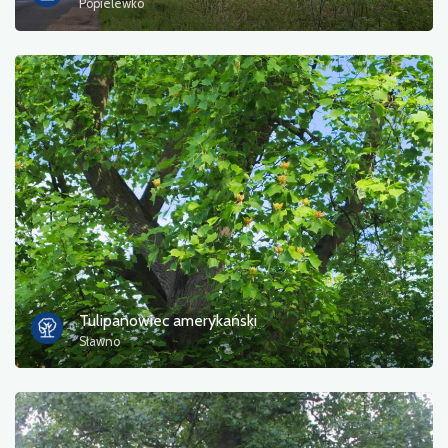
Popielewko
Tulipanowiec amerykański
Sławno