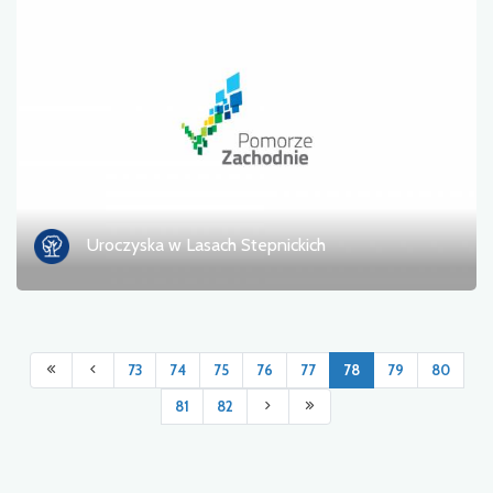
Uroczyska w Lasach Stepnickich
73
74
75
76
77
78
79
80
81
82