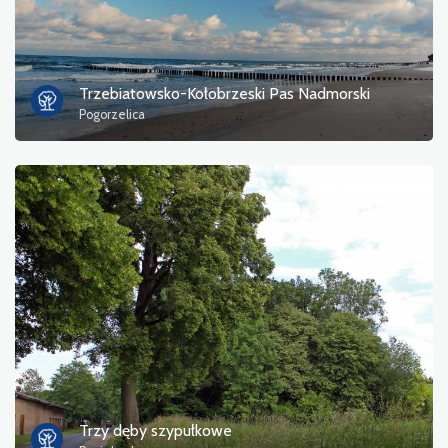
Trzebiatowsko-Kołobrzeski Pas Nadmorski
Pogorzelica
Trzy dęby szypułkowe