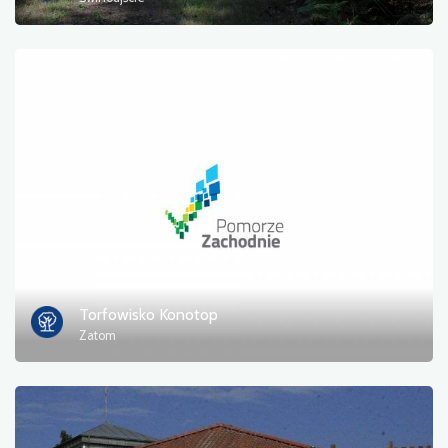
Пором
природа
Залізнична станція
Точка зору
Магазин і велосипедний сервіс
спорт і відпочинок
вода
Torfowisko Konotop
Zatom
Пам'ятник
Історичні церкви