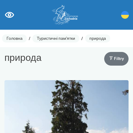
Головна
/
Туристичні пам'ятки
/
природа
природа
Filtry
Лічильники циклів
Ostrzeżenia
Цікаві місця
Гастрономія