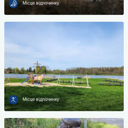
Місце відпочинку
Пором
природа
Залізнична станція
Точка зору
Магазин і велосипедний сервіс
спорт і відпочинок
вода
Місце відпочинку
Пам'ятник
Історичні церкви