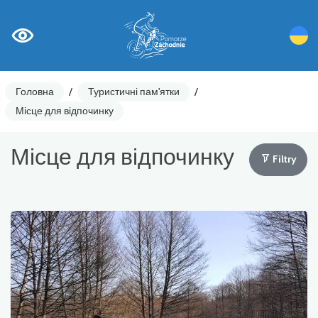
Головна
/
Туристичні пам'ятки
/
Місце для відпочинку
Місце для відпочинку
Filtry
Лічильники циклів
Ostrzeżenia
Цікаві місця