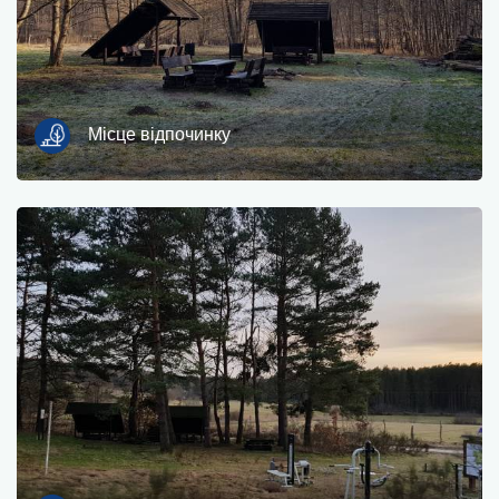
Гастрономія
інформація для туристів
зони для купання
Місце відпочинку
культури та розваг
Місце для відпочинку
Військові
музей
Проживання
кемпінги
Пам'ятники, скульптури, фрески