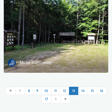
Місце відпочинку
8
9
10
11
12
13
14
15
16
17