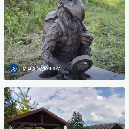
Фотографії
Інший
сортувати
Місце відпочинку
OK