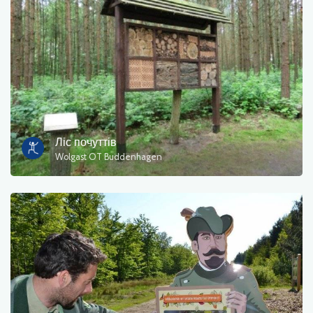
Фотографії
Інший
сортувати
Ліс почуттів
Wolgast OT Buddenhagen
OK