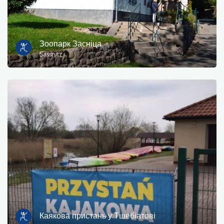
інформація для туристів
зони для купання
Зоопарк Засніца
Sassnitz
культури та розваг
Місце для відпочинку
Військові
музей
Проживання
кемпінги
Пам'ятники, скульптури, фрески
Каякова пристань у Тшебіатові