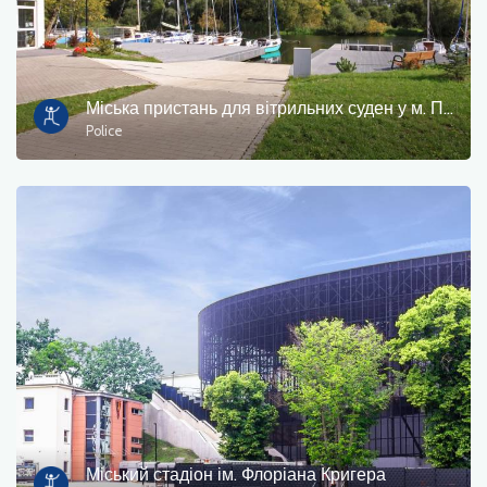
Міська пристань для вітрильних суден у м. Полиці
Police
Міський стадіон ім. Флоріана Кригера