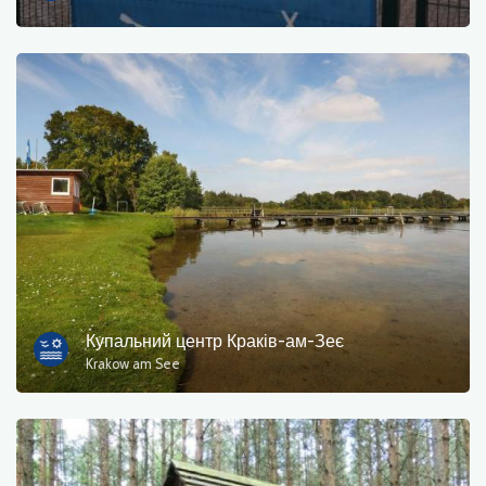
Пором
природа
Залізнична станція
Точка зору
Магазин і велосипедний сервіс
спорт і відпочинок
вода
Купальний центр Краків-ам-Зеє
Krakow am See
Пам'ятник
Історичні церкви