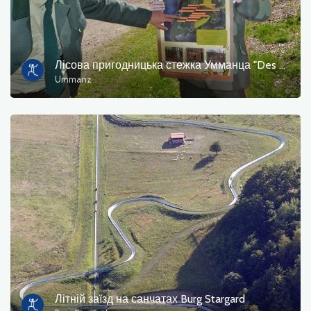
Лісова пригодницька стежка Умманца "Des Försters Wald"
Ummanz
Літній заїзд на санчатах Burg Stargard