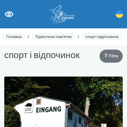
Головна
/
Туристичні пам'ятки
/
спорт і відпочинок
спорт і відпочинок
Filtry
Лічильники циклів
Ostrzeżenia
Цікаві місця
Гастрономія