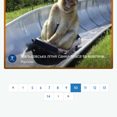
Мальховська літня санна траса та мавпячий ліс
Malchow
5
6
7
8
9
10
11
12
13
14