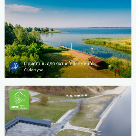
Пристань для яхт «Ґонсежино»
Gąsierzyno