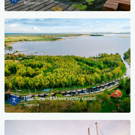
Szczecin
Пристань на Млинському каналі
Stepnica