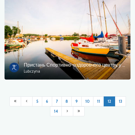
Пристань Спортивно-оздоровчого центру у м. Голенюв «Любчина»
Lubczyna
5
6
7
8
9
10
11
12
13
14