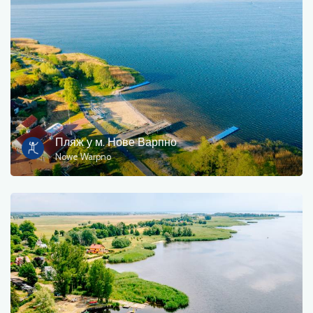
Фотографії
Інший
сортувати
Пляж у м. Нове Варпно
Nowe Warpno
OK