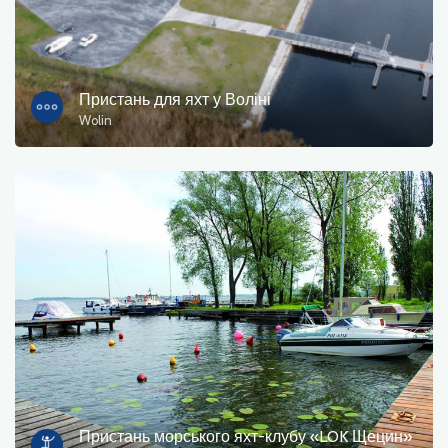
Пристань для яхт у Воліні
Wolin
Пристань морського яхт-клубу «LOK Щецин»