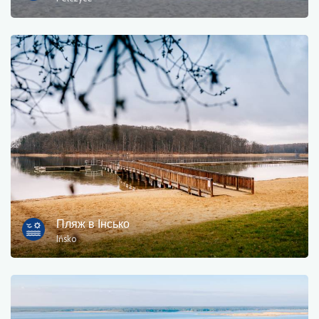
Пором
природа
Залізнична станція
Точка зору
Магазин і велосипедний сервіс
спорт і відпочинок
вода
Пляж в Інсько
Ińsko
Пам'ятник
Історичні церкви