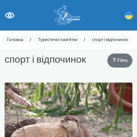
Головна
/
Туристичні пам'ятки
/
спорт і відпочинок
спорт і відпочинок
Filtry
Лічильники циклів
Ostrzeżenia
Цікаві місця
Гастрономія