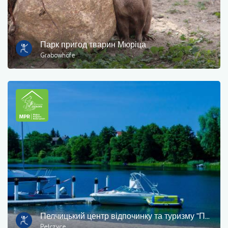
інформація для туристів
зони для купання
Парк пригод тварин Мюріца
Grabowhöfe
культури та розваг
Місце для відпочинку
Військові
музей
Проживання
кемпінги
Пам'ятники, скульптури, фрески
Пелчицький центр відпочинку та туризму "Пелчанка"
Pełczyce