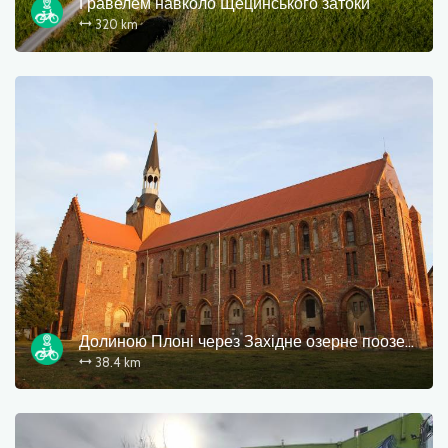
Гравелем навколо Щецинського затоки
320 km
OK
Долиною Плоні через Західне озерне поозер'я
38.4 km