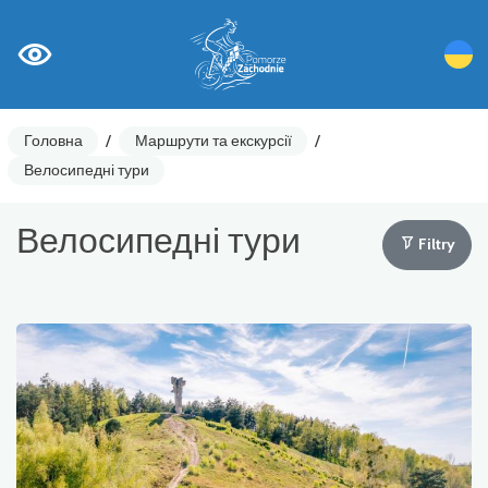
Головна
/
Маршрути та екскурсії
/
Велосипедні тури
Велосипедні тури
Filtry
Запланований маршрут. Берлін - Щецин -
Колобжег
Основні маршрути
Велосипедні тури