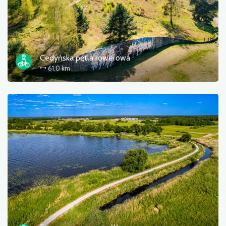
На фестивалі велосипедом
Cedyńska pętla rowerowa
61.0 km
час
відстань
труднощі
сортувати