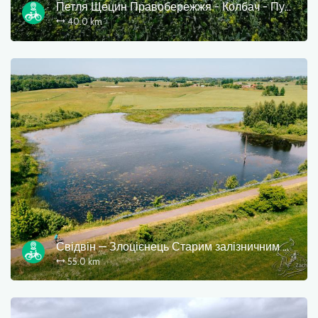
Петля Щецин Правобережжя - Колбач - Пуща Букова
40.0 km
Свідвін — Злоцієнець Старим залізничним маршрутом
55.0 km