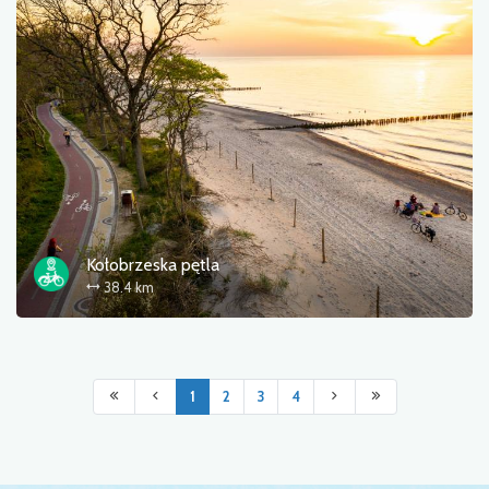
Kołobrzeska pętla
38.4 km
1
2
3
4