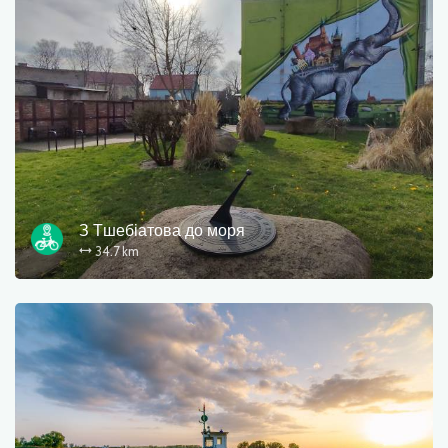
З Тшебіатова до моря
34.7 km