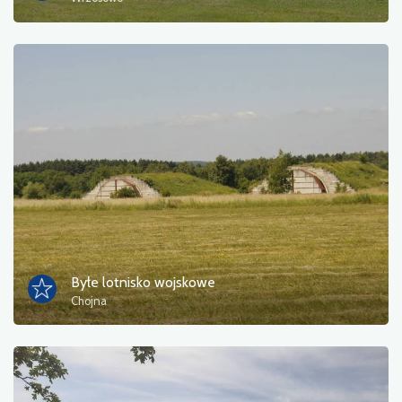
Пором
природа
Залізнична станція
Точка зору
Магазин і велосипедний сервіс
спорт і відпочинок
вода
Byłe lotnisko wojskowe
Chojna
Пам'ятник
Історичні церкви