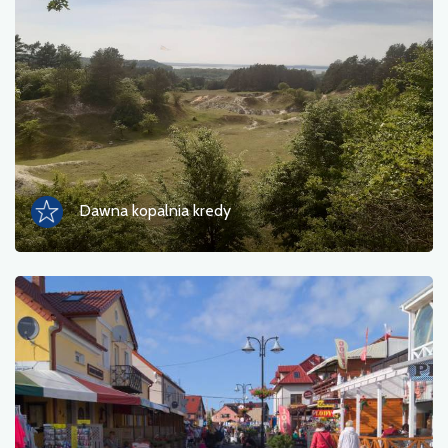
Фотографії
Інший
сортувати
Dawna kopalnia kredy
OK