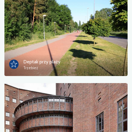
Deptak przy plaży
Trzebież