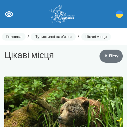
Головна
/
Туристичні пам'ятки
/
Цікаві місця
Цікаві місця
Filtry
Лічильники циклів
Ostrzeżenia
Цікаві місця
Гастрономія