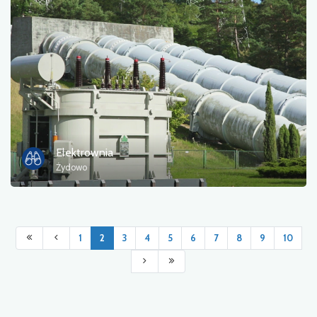
Elektrownia
Żydowo
1
2
3
4
5
6
7
8
9
10