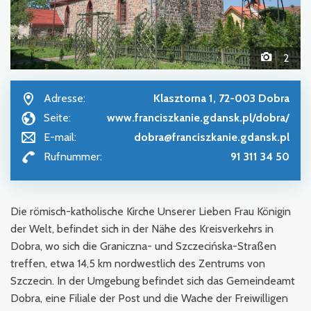
2
Adresse:
Klasztorna 1, 72-003 Dobra
Seite:
www.franciszkanie.gdansk.pl/dobra/
E-mail:
dobra@franciszkanie.gdansk.pl
Rufnummer:
91 311 34 50
Die römisch-katholische Kirche Unserer Lieben Frau Königin
der Welt, befindet sich in der Nähe des Kreisverkehrs in
Dobra, wo sich die Graniczna- und Szczecińska-Straßen
treffen, etwa 14,5 km nordwestlich des Zentrums von
Szczecin. In der Umgebung befindet sich das Gemeindeamt
Dobra, eine Filiale der Post und die Wache der Freiwilligen