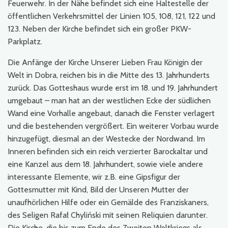
Feuerwehr. In der Nähe befindet sich eine Haltestelle der
öffentlichen Verkehrsmittel der Linien 105, 108, 121, 122 und
123. Neben der Kirche befindet sich ein großer PKW-
Parkplatz.
Die Anfänge der Kirche Unserer Lieben Frau Königin der
Welt in Dobra, reichen bis in die Mitte des 13. Jahrhunderts
zurück. Das Gotteshaus wurde erst im 18. und 19. Jahrhundert
umgebaut – man hat an der westlichen Ecke der südlichen
Wand eine Vorhalle angebaut, danach die Fenster verlagert
und die bestehenden vergrößert. Ein weiterer Vorbau wurde
hinzugefügt, diesmal an der Westecke der Nordwand. Im
Inneren befinden sich ein reich verzierter Barockaltar und
eine Kanzel aus dem 18. Jahrhundert, sowie viele andere
interessante Elemente, wir z.B. eine Gipsfigur der
Gottesmutter mit Kind, Bild der Unseren Mutter der
unaufhörlichen Hilfe oder ein Gemälde des Franziskaners,
des Seligen Rafał Chyliński mit seinen Reliquien darunter.
Die Kirche, die bis zum Ende des Zweiten Weltkriegs als