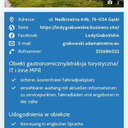
3
Adresse:
ul. Nadbrzeżna 64b, 76-034 Gąski
Seite:
https://lodygrabowskie.business.site/
Facebook:
LodyGraboVskie
E-mail:
grabowski.adam@inetria.eu
Rufnummer:
532686022
Obiekt gastronomiczny/atrakcja turystyczna/
IT i inne MPR
sicherer, kostenfreier fahrradparkplatz
einsehbarer aushang mit aktuellen informationen
zu servicepunkten, fahrradläden und angeboten in
der nähe
Udogodnienia w obiekcie
Betreuung in englischer Sprache