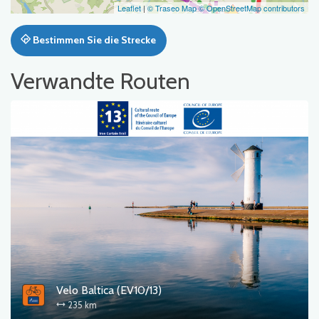
Leaflet
|
© Traseo Map
© OpenStreetMap contributors
Bestimmen Sie die Strecke
Verwandte Routen
Velo Baltica (EV10/13)
235 km