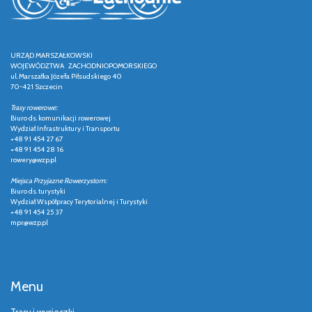
URZĄD MARSZAŁKOWSKI
WOJEWÓDZTWA ZACHODNIOPOMORSKIEGO
ul. Marszałka Józefa Piłsudskiego 40
70-421 Szczecin
Trasy rowerowe:
Biuro ds. komunikacji rowerowej
Wydział Infrastruktury i Transportu
+48 91 454 27 67
+48 91 454 28 16
rowery@wzp.pl
Miejsca Przyjazne Rowerzystom:
Biuro ds. turystyki
Wydział Współpracy Terytorialnej i Turystyki
+48 91 454 25 37
mpr@wzp.pl
Menu