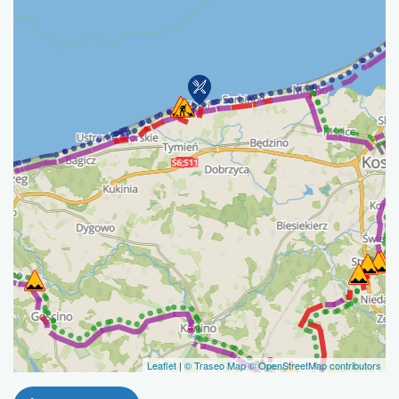
Leaflet
|
© Traseo Map
© OpenStreetMap contributors