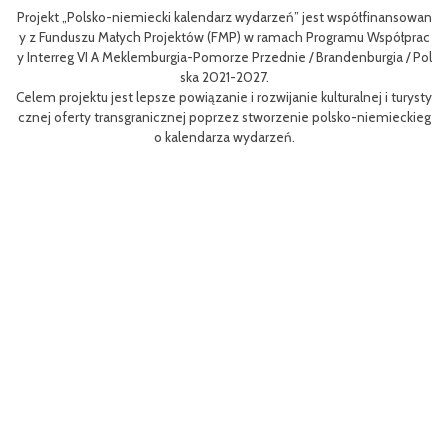
Projekt „Polsko-niemiecki kalendarz wydarzeń” jest współfinansowan
zow
Ce
y z Funduszu Małych Projektów (FMP) w ramach Programu Współprac
rpo
n
y Interreg VI A Meklemburgia-Pomorze Przednie / Brandenburgia / Pol
ni
ska 2021-2027.
re
Celem projektu jest lepsze powiązanie i rozwijanie kulturalnej i turysty
ys
Ef
cznej oferty transgranicznej poprzez stworzenie polsko-niemieckieg
g B
m 
o kalendarza wydarzeń.
aa
lsk
Sz
P
MP
pr
o
uzu
 k
h.
ch
Zac
rys
ć c
t z
(EF