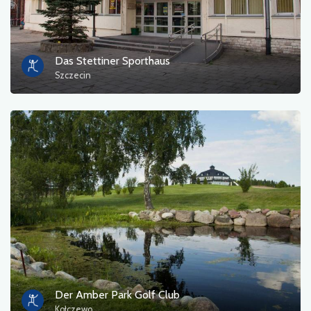
Touristeninformation
Badebereiche
Das Stettiner Sporthaus
Szczecin
Kultur und Unterhaltung
Rastplatz
Militär
Museum
Unterkunft
Campingplätze
Denkmäler, Skulpturen, Wandmalereien
Der Amber Park Golf Club
Kołczewo