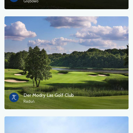
Grębowo
Der Modry Las Golf Club
Raduń