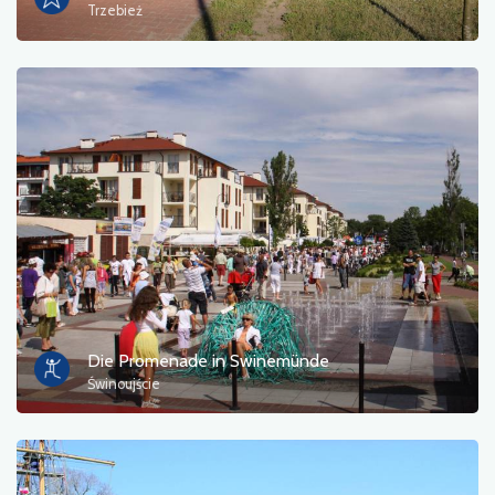
Trzebież
Die Promenade in Swinemünde
Świnoujście