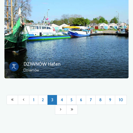
DZIWNÓW Hafen
Dziwnów
1
2
3
4
5
6
7
8
9
10