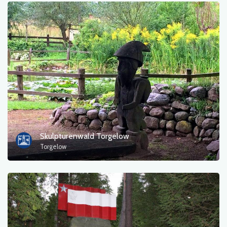
Historische Kirchen
Fotos
Sonstiges
sortieren nach
Skulpturenwald Torgelow
Torgelow
OK