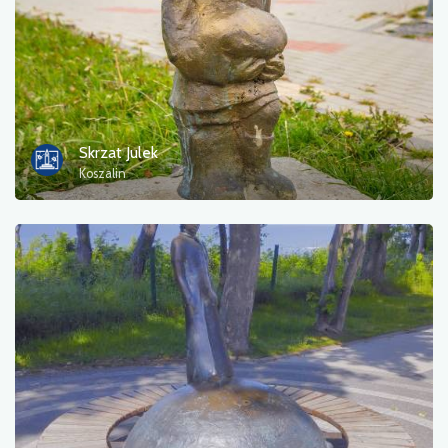
Gastronomie
Touristeninformation
Badebereiche
Skrzat Julek
Koszalin
Kultur und Unterhaltung
Rastplatz
Militär
Museum
Unterkunft
Campingplätze