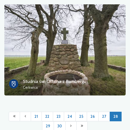
Studnia św. Ottona z Bambergu
Cerkwica
21
22
23
24
25
26
27
28
29
30