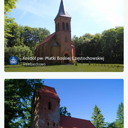
Fotos
Sonstiges
sortieren nach
Kościół pw. Matki Boskiej Częstochowskiej
Trzebiechowo
OK