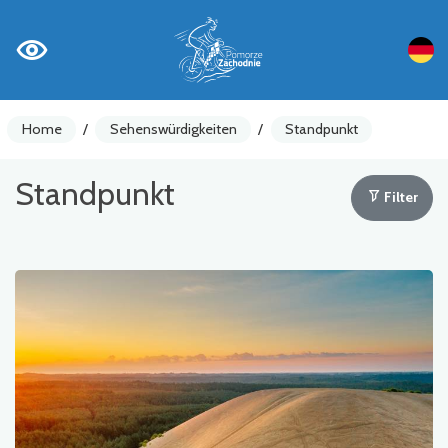
Home
/
Sehenswürdigkeiten
/
Standpunkt
Standpunkt
Filter
Fahrradzähler
Achtung
Sehenswürdigkeiten
Gastronomie