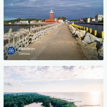
Fotos
Sonstiges
sortieren nach
Falochron
Darłowo
OK