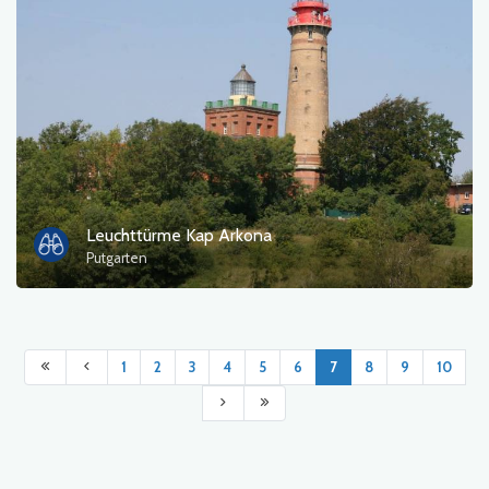
Leuchttürme Kap Arkona
Putgarten
1
2
3
4
5
6
7
8
9
10