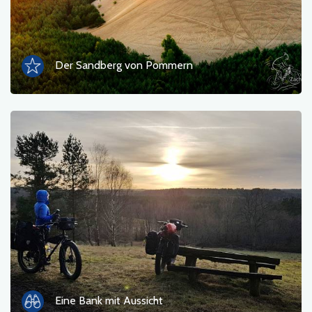
Touristeninformation
Badebereiche
Der Sandberg von Pommern
Kultur und Unterhaltung
Rastplatz
Militär
Museum
Unterkunft
Campingplätze
Denkmäler, Skulpturen, Wandmalereien
Eine Bank mit Aussicht