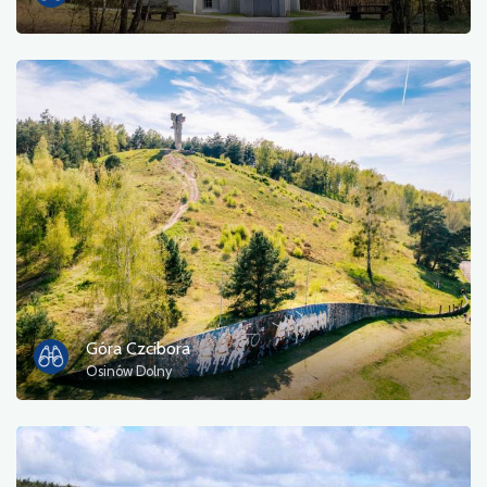
Góra Czcibora
Osinów Dolny