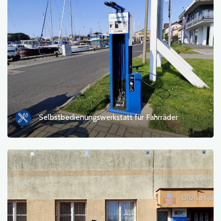
Fotos
Sonstiges
sortieren nach
Selbstbedienungswerkstatt für Fahrräder
OK