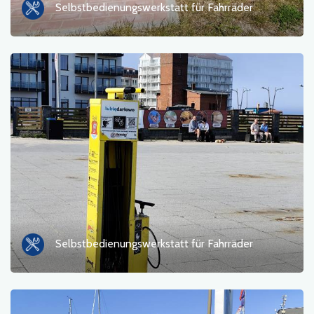
Selbstbedienungswerkstatt für Fahrräder
Fähre
Natur
Bahnhof
Standpunkt
Shop und Fahrradservice
Sport und Erholung
Wasser
Selbstbedienungswerkstatt für Fahrräder
Monument
Historische Kirchen