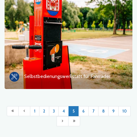
Selbstbedienungswerkstatt für Fahrräder
1
2
3
4
5
6
7
8
9
10