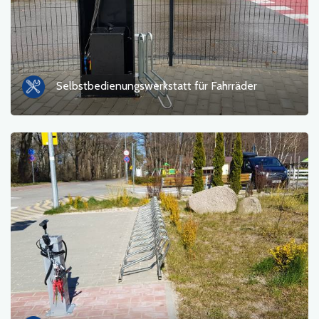
Gastronomie
Touristeninformation
Badebereiche
Selbstbedienungswerkstatt für Fahrräder
Kultur und Unterhaltung
Rastplatz
Militär
Museum
Unterkunft
Campingplätze
Denkmäler, Skulpturen, Wandmalereien