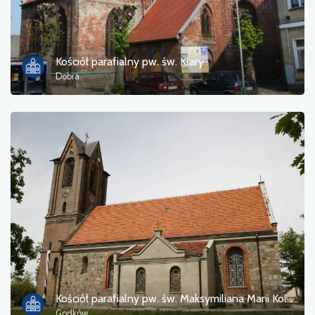
Tourist information
Bathing areas
Kościół parafialny pw. św. Klary
Dobra
Culture and entertainment
Resting place
Military
Museum
Accommodation
Campsites
Monuments, sculptures, murals
Kościół parafialny pw. św. Maksymiliana Marii Kolbego
Godków