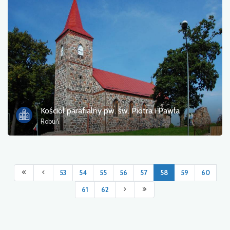
Kościół parafialny pw. św. Piotra i Pawła
Robuń
53
54
55
56
57
58
59
60
61
62