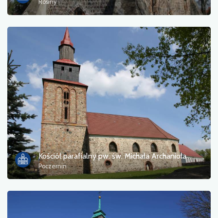
Rosiny
Kościół parafialny pw. św. Michała Archanioła
Poczernin