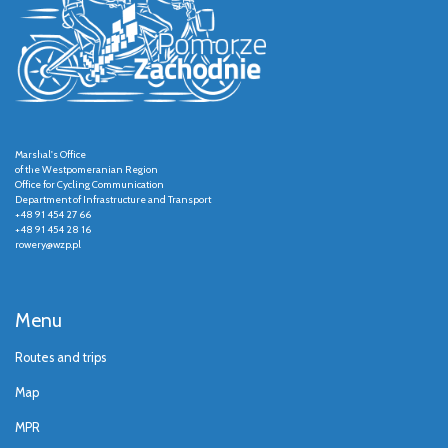
Marshal's Office
of the Westpomeranian Region
Office for Cycling Communication
Department of Infrastructure and Transport
+48 91 454 27 66
+48 91 454 28 16
rowery@wzp.pl
Menu
Routes and trips
Map
MPR