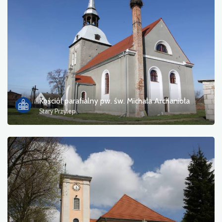
Photos
Other
sort by
Kościół parafialny pw. św. Michała Archanioła
Stary Przylep
OK