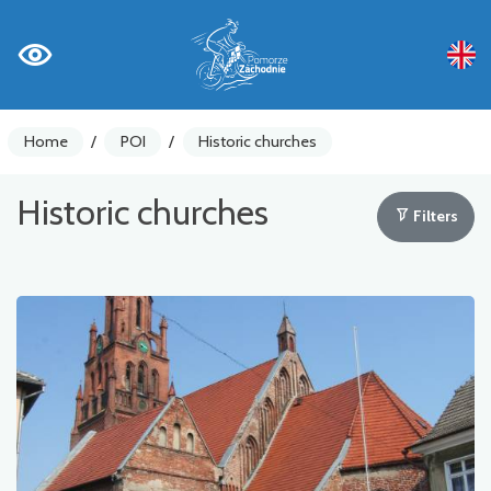
Home
/
POI
/
Historic churches
Historic churches
Filters
Bike counters
Warnings
Places of Interest
Gastronomy