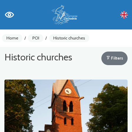
Home
/
POI
/
Historic churches
Historic churches
Filters
Bike counters
Warnings
Places of Interest
Gastronomy