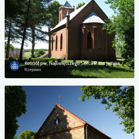
Photos
Other
sort by
Kościół pw. Najświętszego Serca Pana Jezusa
Rzepowo
OK