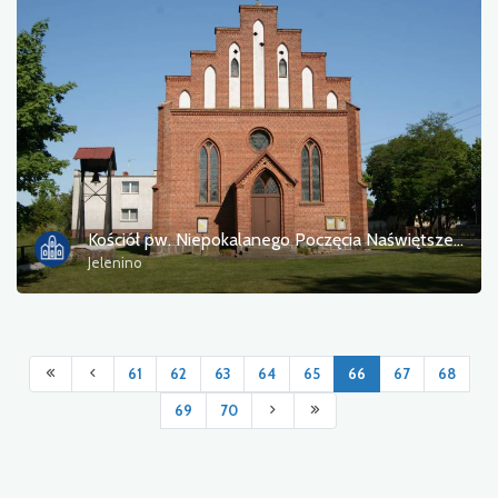
Kościół pw. Niepokalanego Poczęcia Naświętszej Marii Panny
Jelenino
61
62
63
64
65
66
67
68
69
70