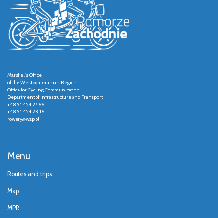
Marshal's Office
of the Westpomeranian Region
Office for Cycling Communication
Department of Infrastructure and Transport
+48 91 454 27 66
+48 91 454 28 16
rowery@wzp.pl
Menu
Routes and trips
Map
MPR