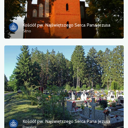
Tourist information
Bathing areas
Kościół pw. Najświętszego Serca Pana Jezusa
Sitno
Culture and entertainment
Resting place
Military
Museum
Accommodation
Campsites
Monuments, sculptures, murals
Kościół pw. Najświętszego Serca Pana Jezusa
Powalice