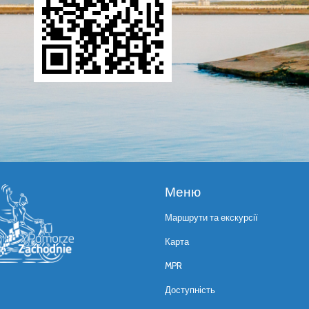
Меню
Маршрути та екскурсії
Карта
MPR
Доступність