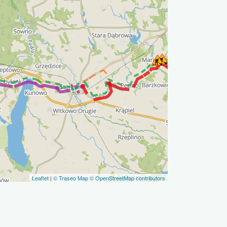
Leaflet
|
© Traseo Map
© OpenStreetMap contributors