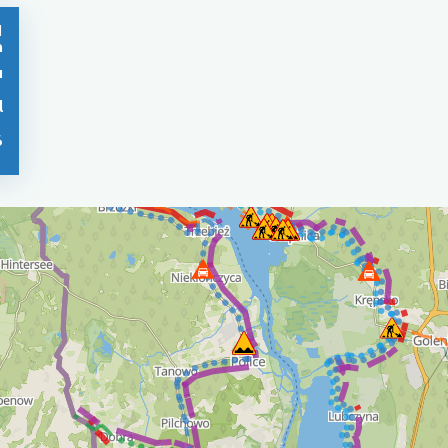
1
n
u
l
6