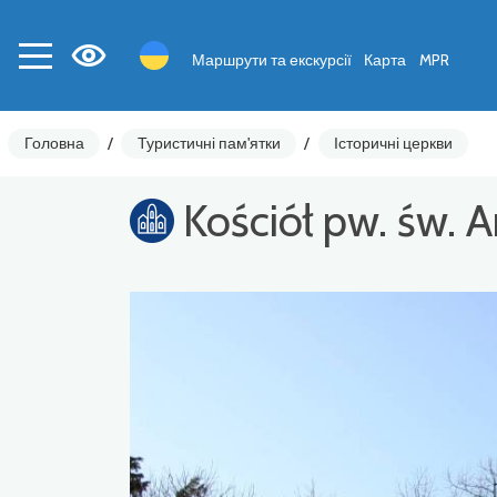
Маршрути та екскурсії
Карта
MPR
Головна
/
Туристичні пам'ятки
/
Історичні церкви
Kościół pw. św. 