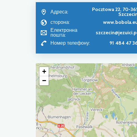
Pocztowa 22, 70-36
Адреса:
Szczeci
сторона:
www.bobola.e
Електронна
szczecin@jezuici.p
пошта:
Номер телефону:
91 484 47 3
+
−