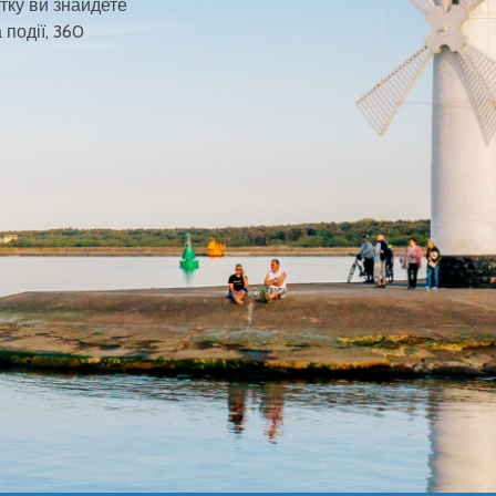
тку ви знайдете
 події, 360