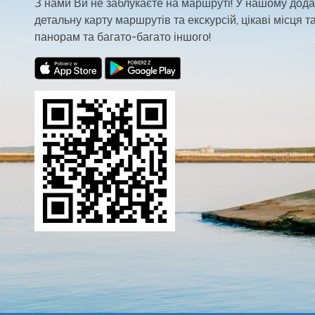
З нами Ви не заблукаєте на маршруті! У нашому дода
детальну карту маршрутів та екскурсій, цікаві місця та
панорам та багато-багато іншого!