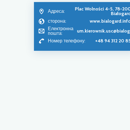
Plac Wolności 4-5, 78-20
Адреса:
Białogar
сторона:
www.bialogard.inf
Електронна
um.kierownik.usc@bialog
пошта:
Номер телефону:
+48 94 312 20 8