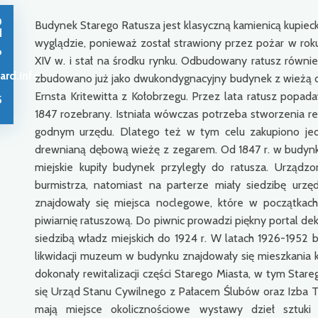
0
Budynek Starego Ratusza jest klasyczną kamienicą kupiec
d
wyglądzie, ponieważ został strawiony przez pożar w r
o
XIV w. i stał na środku rynku. Odbudowany ratusz równie
ard.info
zbudowano już jako dwukondygnacyjny budynek z wieżą
Ernsta Kritewitta z Kołobrzegu. Przez lata ratusz popada
5
1847 rozebrany. Istniała wówczas potrzeba stworzenia re
godnym urzędu. Dlatego też w tym celu zakupiono je
drewnianą dębową wieżę z zegarem. Od 1847 r. w budynku 
miejskie kupiły budynek przyległy do ratusza. Urząd
burmistrza, natomiast na parterze miały siedzibę urzę
znajdowały się miejsca noclegowe, które w początkac
piwiarnię ratuszową. Do piwnic prowadzi piękny portal d
siedzibą władz miejskich do 1924 r. W latach 1926-1952
likwidacji muzeum w budynku znajdowały się mieszkania 
dokonały rewitalizacji części Starego Miasta, w tym Sta
się Urząd Stanu Cywilnego z Pałacem Ślubów oraz Izba Tra
mają miejsce okolicznościowe wystawy dzieł sztuki