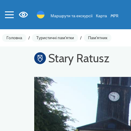
Маршрути та екскурсії
Карта
MPR
Головна
/
Туристичні пам'ятки
/
Пам'ятник
Stary Ratusz