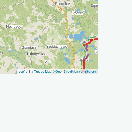
Leaflet
|
© Traseo Map
© OpenStreetMap contributors