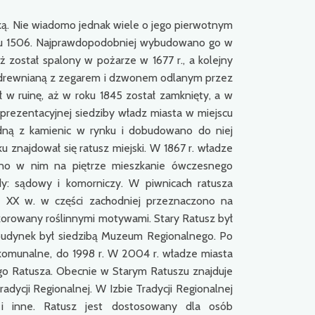
ką. Nie wiadomo jednak wiele o jego pierwotnym
oku 1506. Najprawdopodobniej wybudowano go w
ż został spalony w pożarze w 1677 r., a kolejny
 drewnianą z zegarem i dzwonem odlanym przez
ł w ruinę, aż w roku 1845 został zamknięty, a w
prezentacyjnej siedziby władz miasta w miejscu
dną z kamienic w rynku i dobudowano do niej
znajdował się ratusz miejski. W 1867 r. władze
zono w nim na piętrze mieszkanie ówczesnego
dy: sądowy i komorniczy. W piwnicach ratusza
h XX w. w części zachodniej przeznaczono na
ekorowany roślinnymi motywami. Stary Ratusz był
 budynek był siedzibą Muzeum Regionalnego. Po
komunalne, do 1998 r. W 2004 r. władze miasta
rego Ratusza. Obecnie w Starym Ratuszu znajduje
dycji Regionalnej. W Izbie Tradycji Regionalnej
 i inne. Ratusz jest dostosowany dla osób