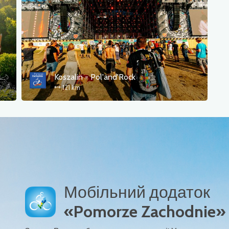
Старий залізничний маршрут - сполучна лінія Кошалін (R15A)
Koszalin - Pol'and'Rock
121 km
Мобільний додаток
«Pomorze Zachodnie»