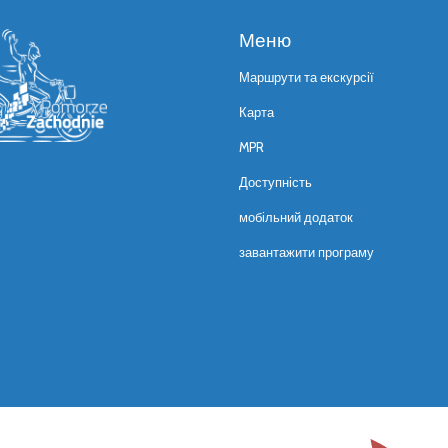
Меню
Маршрути та екскурсії
Карта
MPR
Доступність
мобільний додаток
завантажити програму