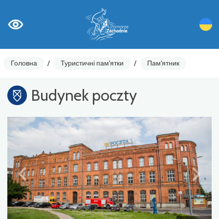
Головна
/
Туристичні пам'ятки
/
Пам'ятник
Budynek poczty