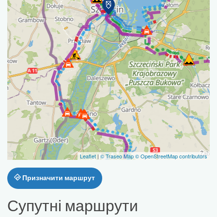
Leaflet
|
© Traseo Map
© OpenStreetMap contributors
Призначити маршрут
Супутні маршрути