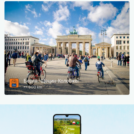
Берлін-Щецин-Колобжег
800 km