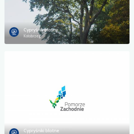
Cypryśnik błotny
Kołobrzeg
Cypryśniki błotne