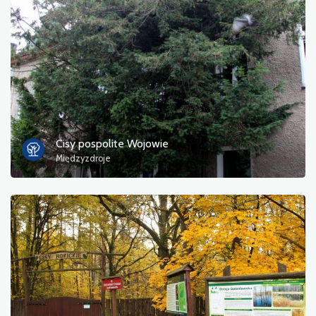
Фотографії
Інший
сортувати
Cisy pospolite Wojowie
Międzyzdroje
OK