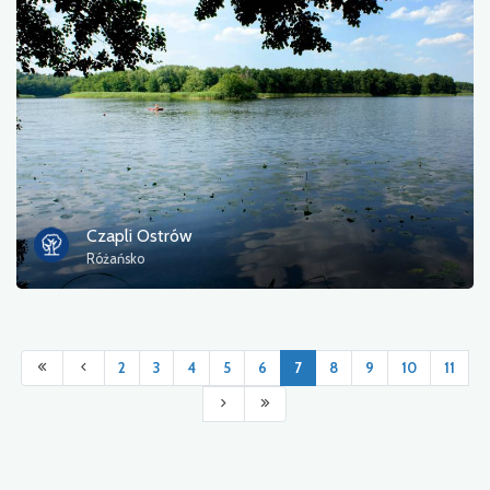
Czapli Ostrów
Różańsko
2
3
4
5
6
7
8
9
10
11