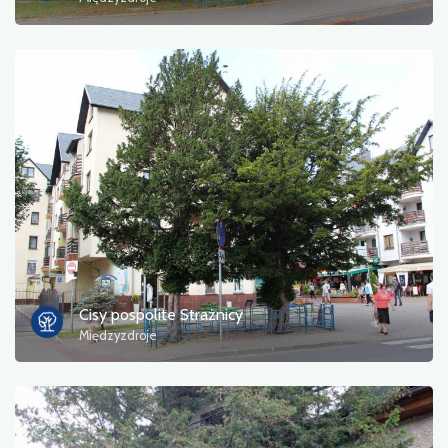
Пором
природа
Залізнична станція
Точка зору
Магазин і велосипедний сервіс
спорт і відпочинок
вода
Cisy pospolite Strażnicy
Międzyzdroje
Пам'ятник
Історичні церкви