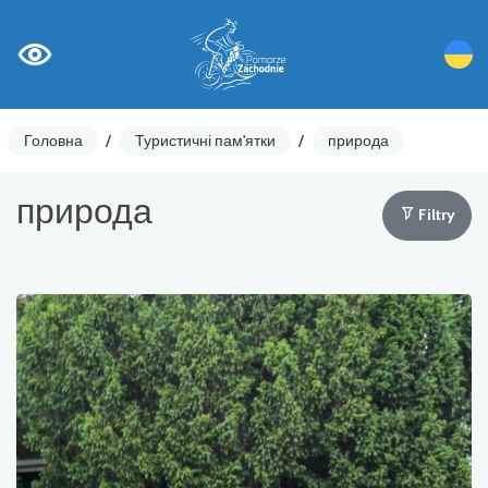
Головна
/
Туристичні пам'ятки
/
природа
природа
Filtry
Лічильники циклів
Ostrzeżenia
Цікаві місця
Гастрономія