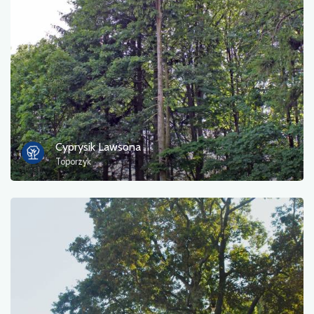
Cyprysik Lawsona
Toporzyk