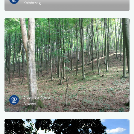
Kołobrzeg
Czajcza Góra
Binowo