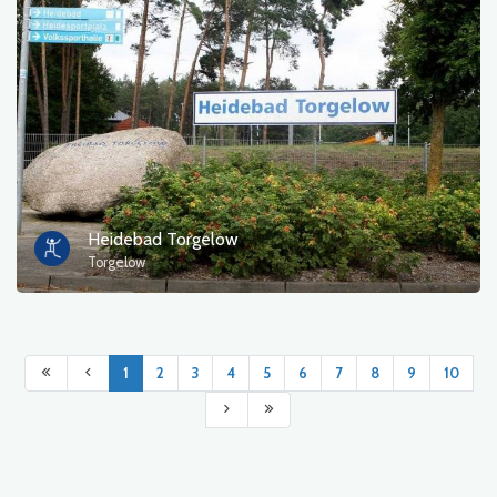
Heidebad Torgelow
Torgelow
1
2
3
4
5
6
7
8
9
10