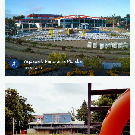
Фотографії
Інший
сортувати
Aquapark Panorama Morska
Jarosławiec
OK