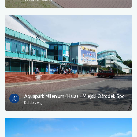
Пором
природа
Залізнична станція
Точка зору
Магазин і велосипедний сервіс
спорт і відпочинок
вода
Aquapark Milenium (Hala) - Miejski Ośrodek Sportu i Rekreacji MOSIR w Kołobrzegu
Kołobrzeg
Пам'ятник
Історичні церкви