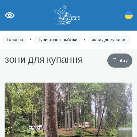
Головна
/
Туристичні пам'ятки
/
зони для купання
зони для купання
Filtry
Лічильники циклів
Ostrzeżenia
Цікаві місця
Гастрономія