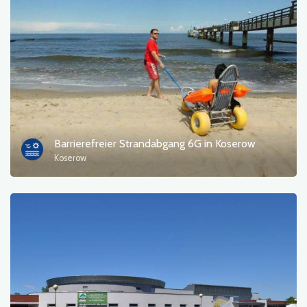
Barrierefreier Strandabgang 6G in Koserow
Koserow