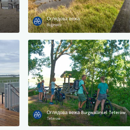
Оглядова вежа
Bugewitz
Оглядова вежа Burgwallinsel Teterow
Teterow