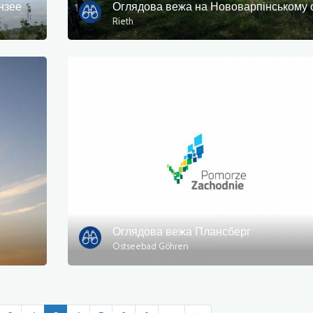
нзее
Rieth
Оглядова вежа Плансберг
Ostseebad Göhren