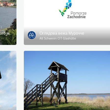
Оглядова вежа костелу Мальховського монастиря
Оглядова вежа Мурочче
Alt Schwerin OT Glashütte