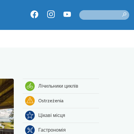
Лічильники циклів
Ostrzeżenia
Цікаві місця
Гастрономія