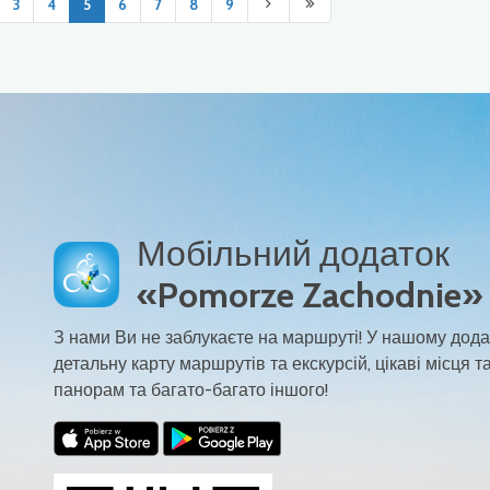
3
4
5
6
7
8
9
Мобільний додаток
«Pomorze Zachodnie»
З нами Ви не заблукаєте на маршруті! У нашому дода
детальну карту маршрутів та екскурсій, цікаві місця та
панорам та багато-багато іншого!