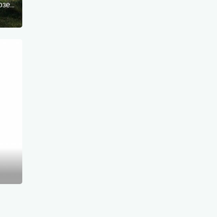
Оглядова вежа на Нововарпінському озері (Neuwarper See)