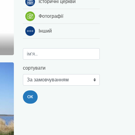
Історичні церкви
Фотографії
Інший
сортувати
OK