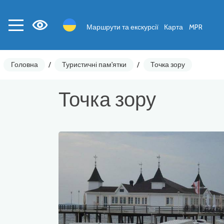
Маршрути та екскурсії
Карта
MPR
Головна
/
Туристичні пам'ятки
/
Точка зору
Точка зору