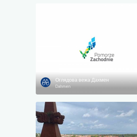
Оглядова вежа Дахмен
Dahmen