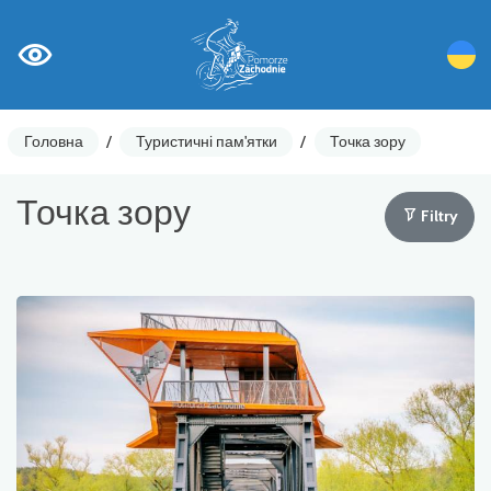
Головна
/
Туристичні пам'ятки
/
Точка зору
Точка зору
Filtry
Лічильники циклів
Ostrzeżenia
Цікаві місця
Гастрономія