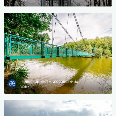
Пором
природа
Залізнична станція
Точка зору
Магазин і велосипедний сервіс
спорт і відпочинок
вода
Підвісний міст «Клосовський»
Wałcz
Пам'ятник
Історичні церкви