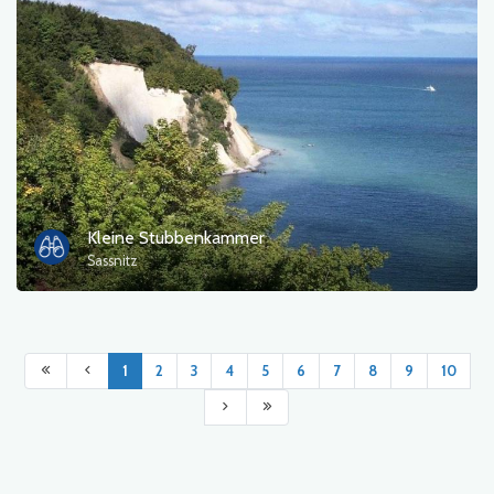
Kleine Stubbenkammer
Sassnitz
1
2
3
4
5
6
7
8
9
10