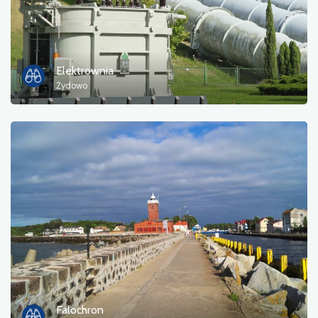
Elektrownia
Żydowo
Falochron