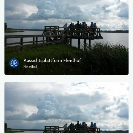
Фотографії
Інший
сортувати
Aussichtsplattform Fleethof
Fleethof
OK