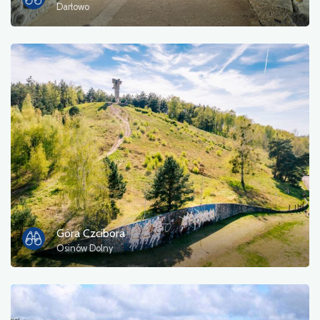
Darłowo
Góra Czcibora
Osinów Dolny