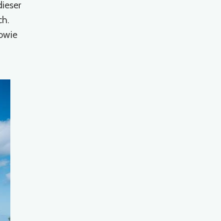
ieser
ch.
owie