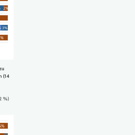
zu
n (14
12 %)