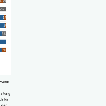
 waren
eilung
ch für
 der