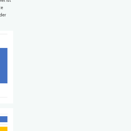
el ist
te
der