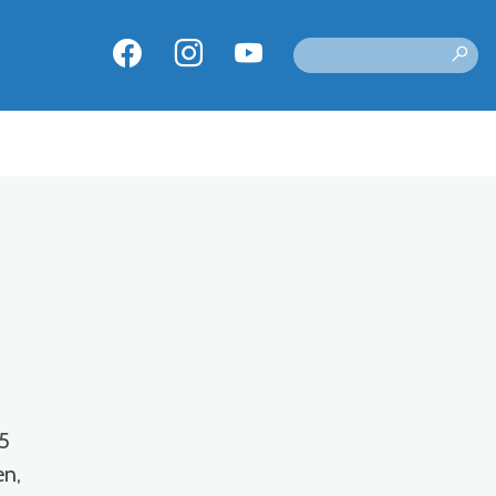
75
en,