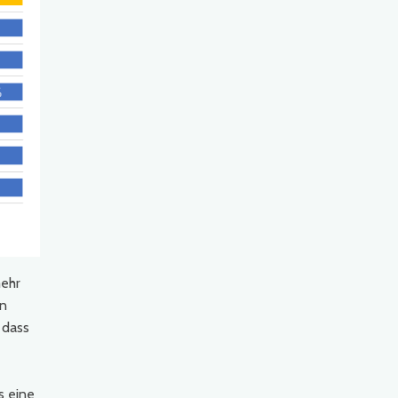
mehr
en
 dass
s eine