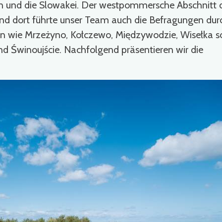
rn und die Slowakei. Der westpommersche Abschnitt d
 und dort führte unser Team auch die Befragungen dur
en wie Mrzeżyno, Kołczewo, Międzywodzie, Wisełka s
nd Świnoujście. Nachfolgend präsentieren wir die