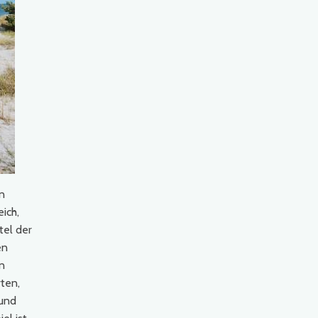
en
ich,
tel der
en
n
rten,
 und