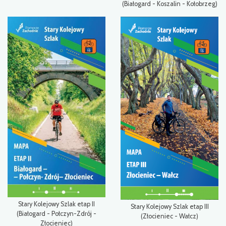
(Białogard - Koszalin - Kołobrzeg)
Stary Kolejowy Szlak etap II
Stary Kolejowy Szlak etap III
(Białogard - Połczyn-Zdrój -
(Złocieniec - Wałcz)
Złocieniec)