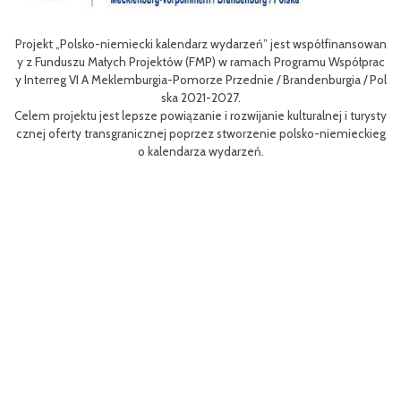
ekt „Polsko-niemiecki kalendarz wydarzeń” jest współfinansowan
Celem II
 Funduszu Małych Projektów (FMP) w ramach Programu Współprac
nie ofer
terreg VI A Meklemburgia-Pomorze Przednie / Brandenburgia / Pol
niej dla 
ska 2021-2027.
m projektu jest lepsze powiązanie i rozwijanie kulturalnej i turysty
Efektem 
ej oferty transgranicznej poprzez stworzenie polsko-niemieckieg
m rowerów
o kalendarza wydarzeń.
aangażow
Projekt 
MP) w ra
orze Prz