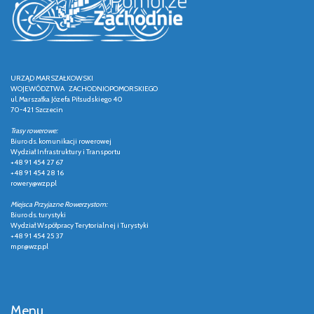
URZĄD MARSZAŁKOWSKI
WOJEWÓDZTWA ZACHODNIOPOMORSKIEGO
ul. Marszałka Józefa Piłsudskiego 40
70-421 Szczecin
Trasy rowerowe:
Biuro ds. komunikacji rowerowej
Wydział Infrastruktury i Transportu
+48 91 454 27 67
+48 91 454 28 16
rowery@wzp.pl
Miejsca Przyjazne Rowerzystom:
Biuro ds. turystyki
Wydział Współpracy Terytorialnej i Turystyki
+48 91 454 25 37
mpr@wzp.pl
Menu