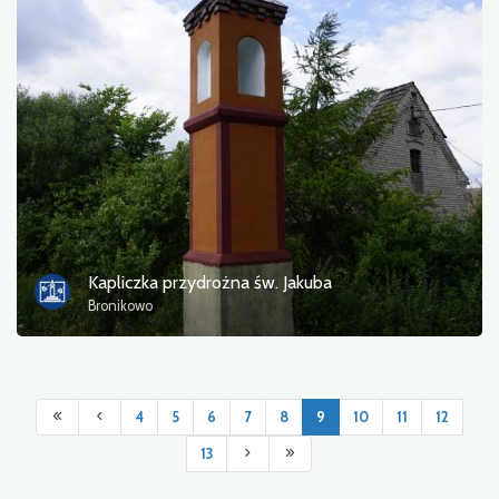
Kapliczka przydrożna św. Jakuba
Bronikowo
4
5
6
7
8
9
10
11
12
13