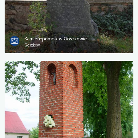
Gastronomy
Tourist information
Bathing areas
Kamień-pomnik w Goszkowie
Goszków
Culture and entertainment
Resting place
Military
Museum
Accommodation
Campsites