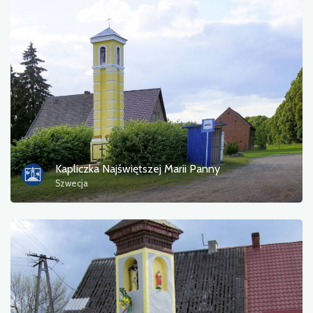
Historic churches
Photos
Other
sort by
Kapliczka Najświętszej Marii Panny
Szwecja
OK