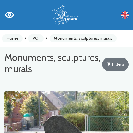
Home
/
POI
/
Monuments, sculptures, murals
Monuments, sculptures,
Filters
murals
Bike counters
Warnings
Places of Interest