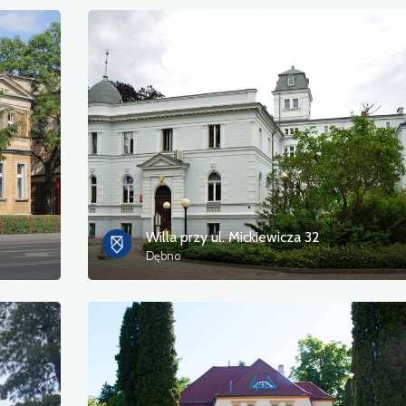
Willa przy ul. Mickiewicza 32
Dębno