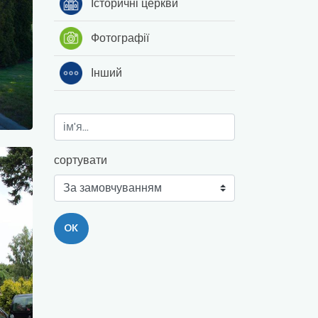
Історичні церкви
Фотографії
Інший
сортувати
OK