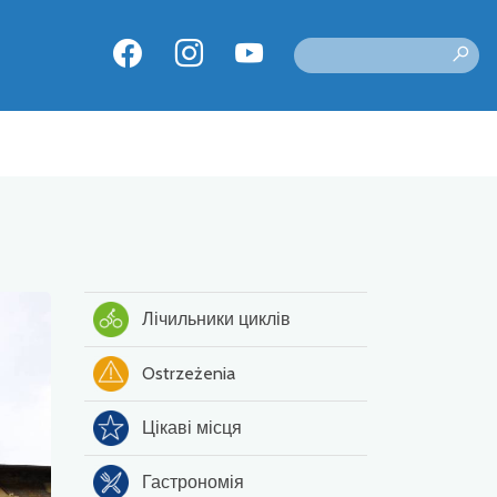
Лічильники циклів
Ostrzeżenia
Цікаві місця
Гастрономія