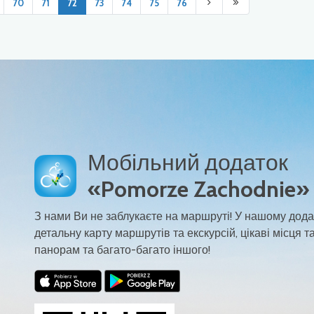
70
71
72
73
74
75
76
Мобільний додаток
«Pomorze Zachodnie»
З нами Ви не заблукаєте на маршруті! У нашому дода
детальну карту маршрутів та екскурсій, цікаві місця та
панорам та багато-багато іншого!