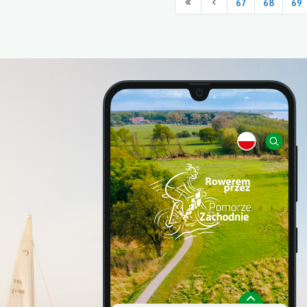
67
68
69