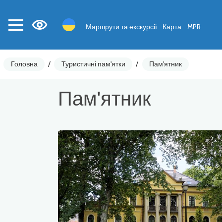
Маршрути та екскурсії
Карта
MPR
Головна
/
Туристичні пам'ятки
/
Пам'ятник
Пам'ятник