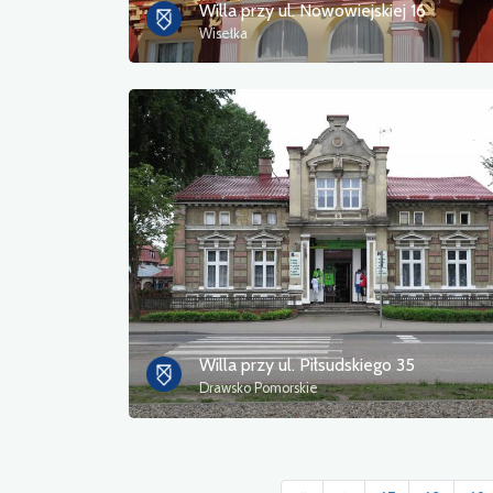
Willa przy ul. Nowowiejskiej 16
Wisełka
Willa przy ul. Piłsudskiego 35
Drawsko Pomorskie