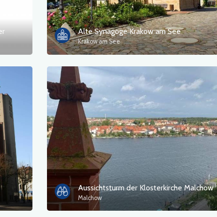
er
Alte Synagoge Krakow am See
Krakow am See
Aussichtsturm der Klosterkirche Malchow
Malchow