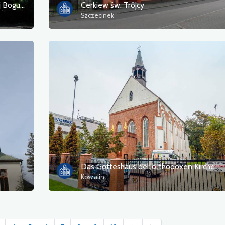
Cerkiew pw. Zaśnięcia Przenajświętszej Bogurodzicy
Cerkiew św. Trójcy
Szczecinek
Das Gotteshaus der orthodoxen Kirche
Koszalin