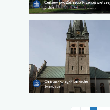
Gryfice
Christus-König-Pfarrkirche
Świnoujście