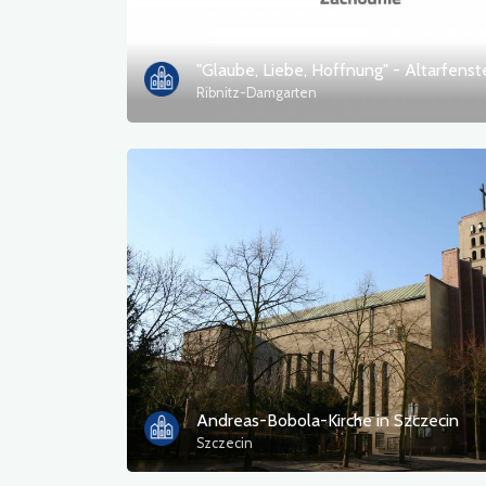
"Glaube, Liebe, Hoffnung" - Altarfenst
Ribnitz-Damgarten
Andreas-Bobola-Kirche in Szczecin
Szczecin