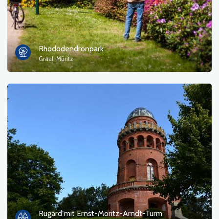
Rhododendronpark
Graal-Müritz
Rugard mit Ernst-Moritz-Arndt-Turm