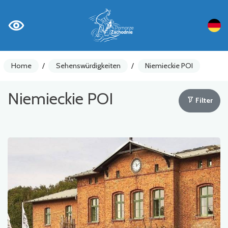
Home
/
Sehenswürdigkeiten
/
Niemieckie POI
Niemieckie POI
Filter
Fahrradzähler
Achtung
Sehenswürdigkeiten
Gastronomie