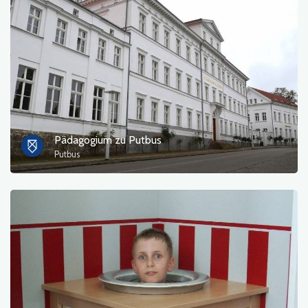
Fotos
Sonstiges
sortieren nach
Pädagogium zu Putbus
Putbus
OK