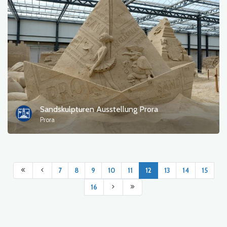
Sandskulpturen Ausstellung Prora
Prora
7
8
9
10
11
12
13
14
15
16