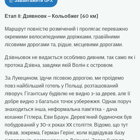
Завантажити GPX
Етап II: Дзявновк – Кольобжег [60 км]
Маршрут повністю розмічений і пролягає переважно
окремими велосипедними доріжками, гравійними
лісовими дорогами та, рідше, місцевими дорогами.
Дзівньовок не видається особливо дивним, так само як і
протока Дзівна, завдяки якій Волін є островом.
За Лукецином, їдучи лісовою дорогою, ми проїдемо
повз найбільший готель у Польщі, розташований
ліворуч. Гігантську будівлю не видно з-за дерев, але її
добре видно з багатьох точок узбережжя. Однак поруч
знаходиться інша, неформальна пам'ятка - дача
коханки Гітлера, Еви Браун. Дерев'яний будиночок був
побудований у 30-х роках XX століття. Відомо, що тут
бував, зокрема, Герман Герінг, коли відвідував базу