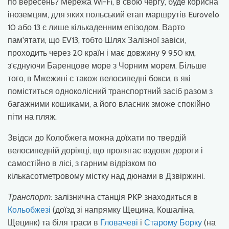
по вересень? Мережа Wi-Fi, в свою чергу, буде корисна
іноземцям, для яких польський етап маршрутів Eurovelo
10 або 13 є лише кількаденним епізодом. Варто
пам'ятати, що EV13, тобто Шлях Залізної завіси,
проходить через 20 країн і має довжину 9 950 км,
з'єднуючи Баренцове море з Чорним морем. Більше
того, в Мжежині є також велосипедні бокси, в які
поміститься одноколісний транспортний засіб разом з
багажними кошиками, а його власник зможе спокійно
піти на пляж.
Звідси до Колобжега можна доїхати по твердій
велосипедній доріжці, що пролягає вздовж дороги і
самостійно в лісі, з гарним відрізком по
кількасотметровому містку над дюнами в Дзвіржині.
Транспорт
: залізнична станція PKP знаходиться в
Кольобжезі
(доїзд зі напрямку Щецина, Кошаліна,
Щецинк) та біля траси в
Гловачеві
і
Старому Борку
(на