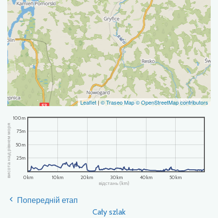
Leaflet
|
© Traseo Map
© OpenStreetMap contributors
100m
висота над рівнем моря
75m
50m
25m
0km
10km
20km
30km
40km
50km
відстань (km)
Попередній етап
Cały szlak