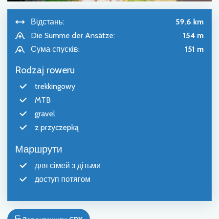
Відстань:
59.6 km
Die Summe der Ansätze:
154 m
Сума спусків:
151 m
Rodzaj roweru
trekkingowy
MTB
gravel
z przyczepką
Маршрути
для сімей з дітьми
доступ потягом