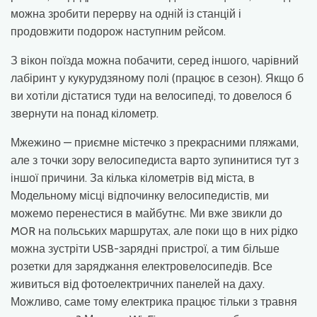
можна зробити перерву на одній із станцій і
продовжити подорож наступним рейсом.
З вікон поїзда можна побачити, серед іншого, чарівний
лабіринт у кукурудзяному полі (працює в сезон). Якщо б
ви хотіли дістатися туди на велосипеді, то довелося б
звернути на понад кілометр.
Мжежино — приємне містечко з прекрасними пляжами,
але з точки зору велосипедиста варто зупинитися тут з
іншої причини. За кілька кілометрів від міста, в
Модельному місці відпочинку велосипедистів, ми
можемо перенестися в майбутнє. Ми вже звикли до
MOR на польських маршрутах, але поки що в них рідко
можна зустріти USB-зарядні пристрої, а тим більше
розетки для заряджання електровелосипедів. Все
живиться від фотоелектричних панелей на даху.
Можливо, саме тому електрика працює тільки з травня