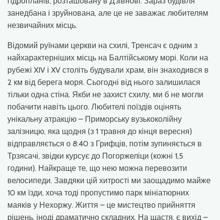
гідропланів, розташовану в Дзівнові. Зараз будівля
занедбана і зруйнована, але це не заважає любителям
незвичайних місць.
Відомий руїнами церкви на схилі, Тренсач є одним з
найхарактерніших місць на Балтійському морі. Коли на
рубежі XIV і XV століть будували храм, він знаходився в
2 км від берега моря. Сьогодні від нього залишилася
тільки одна стіна. Якби не захист схилу, ми б не могли
побачити навіть цього. Любителі поїздів оцінять
унікальну атракцію – Приморську вузькоколійну
залізницю, яка щодня (з 1 травня до кінця вересня)
відправляється о 8:40 з Грифців, потім зупиняється в
Трзясачі, звідки курсує до Погоржеліци (кожні 1,5
години). Найкраще те, що нею можна перевозити
велосипеди. Завдяки цій хитрості ми заощадимо майже
10 км їзди, хоча тоді пропустимо парк мініатюрних
маяків у Нехоржу. Життя – це мистецтво прийняття
рішень, іноді драматично складних. На щастя, є вихід –