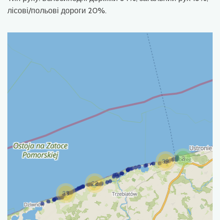
лісові/польові дороги 20%.
3
39
22
33