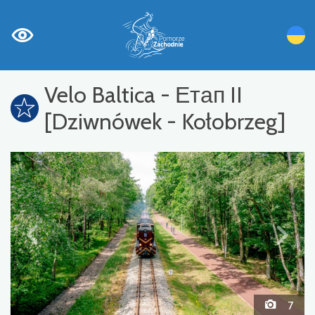
Velo Baltica - Етап II
[Dziwnówek - Kołobrzeg]
7