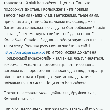
транспортній лінії Кольобжег - Щецин). Тим, хто
подорожує до станції Кольобжег з нетиповими
велосипедами (наприклад, вантажними, тандемами,
причепами з дітьми) або важкими велосипедами з
багажними кошиками, з огляду на безпроблемний вихід
зі станції, рекомендуємо вийти з поїзда на станції
Кольобжег Стадіон. З'єднання обслуговують POLREGIO
та Intercity. Розклад руху можна знайти на сайті
https://portalpasazera.pl
Крім того, можна доїхати на
Приморській вузькоколійній залізниці, яка зупиняється,
зокрема, в Ревалі та Погоржеліці. Потяги обладнані
вагоном для перевезення велосипедів і щодня вранці
відправляються з Грифців, куди можна дістатися
поїздами POLREGIO зі Щецина та Кольобжега.
Покриття: асфальт 54%, щебінь 21%, бруківка 22%,
бетонні плити 3%.
Тип руху: велосипедні доріжки 64%, загальний рух 16%,