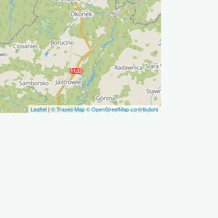
Leaflet
|
© Traseo Map
© OpenStreetMap contributors