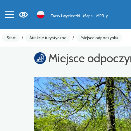
Trasy i wycieczki
Mapa
MPR-y
Start
/
Atrakcje turystyczne
/
Miejsce odpoczynku
Miejsce odpoczy