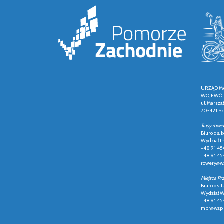
URZĄD M
WOJEWÓD
ul. Marsza
70-421 Sz
Trasy rowe
Biuro ds.
Wydział In
+48 91 45
+48 91 45
rowery@wz
Miejsca Pr
Biuro ds. t
Wydział Ws
+48 91 45
mpr@wzp.