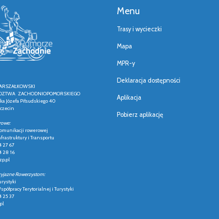
Menu
Trasy i wycieczki
Mapa
MPR-y
Deklaracja dostępności
ARSZAŁKOWSKI
ZTWA ZACHODNIOPOMORSKIEGO
Aplikacja
łka Józefa Piłsudskiego 40
czecin
Pobierz aplikację
rowe:
 komunikacji rowerowej
frastruktury i Transportu
4 27 67
4 28 16
p.pl
zyjazne Rowerzystom:
urystyki
półpracy Terytorialnej i Turystyki
4 25 37
pl