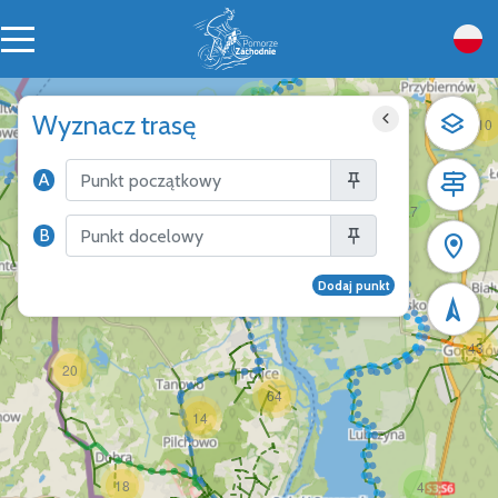
5
3
Wyznacz trasę
10
45
A
7
51
B
15
Dodaj punkt
43
20
64
14
18
4