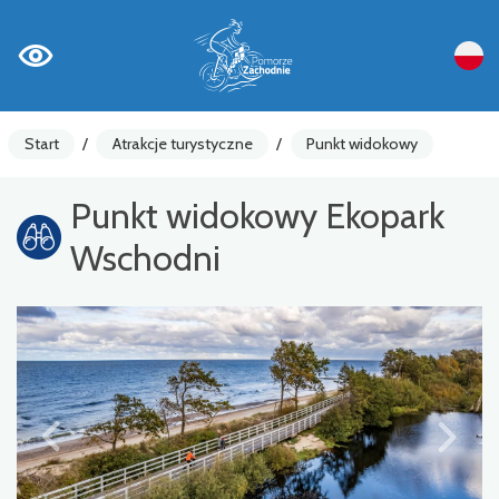
Start
/
Atrakcje turystyczne
/
Punkt widokowy
Punkt widokowy Ekopark
Wschodni