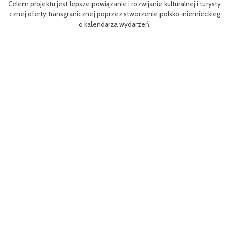
Celem projektu jest lepsze powiązanie i rozwijanie kulturalnej i turysty
ys
Ef
cznej oferty transgranicznej poprzez stworzenie polsko-niemieckieg
g B
m 
o kalendarza wydarzeń.
aa
lsk
Sz
P
MP
pr
o
uzu
 k
h.
ch
Zac
rys
ć c
t z
(EF