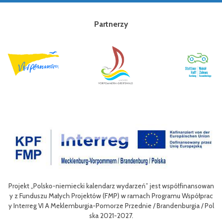
Partnerzy
Projekt „Polsko-niemiecki kalendarz wydarzeń” jest współfinansowan
zow
Ce
y z Funduszu Małych Projektów (FMP) w ramach Programu Współprac
rpo
n
y Interreg VI A Meklemburgia-Pomorze Przednie / Brandenburgia / Pol
ni
ska 2021-2027.
re