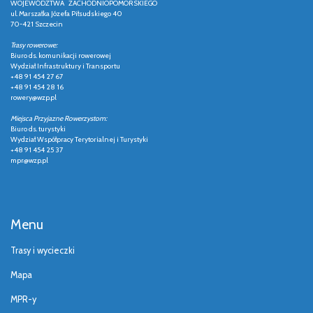
WOJEWÓDZTWA ZACHODNIOPOMORSKIEGO
ul. Marszałka Józefa Piłsudskiego 40
70-421 Szczecin
Trasy rowerowe:
Biuro ds. komunikacji rowerowej
Wydział Infrastruktury i Transportu
+48 91 454 27 67
+48 91 454 28 16
rowery@wzp.pl
Miejsca Przyjazne Rowerzystom:
Biuro ds. turystyki
Wydział Współpracy Terytorialnej i Turystyki
+48 91 454 25 37
mpr@wzp.pl
Menu
Trasy i wycieczki
Mapa
MPR-y