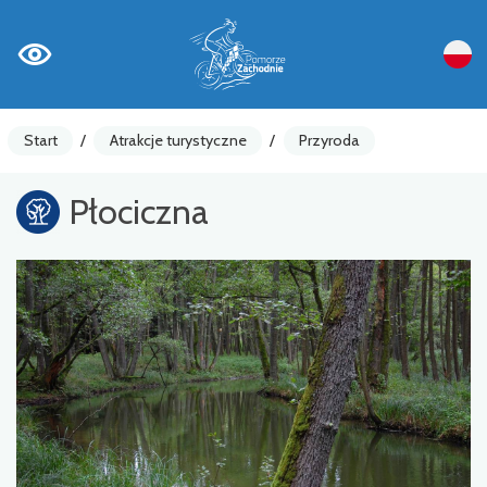
Start
/
Atrakcje turystyczne
/
Przyroda
Płociczna