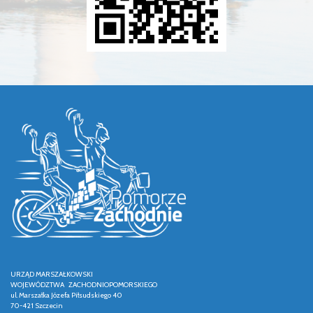
URZĄD MARSZAŁKOWSKI
WOJEWÓDZTWA ZACHODNIOPOMORSKIEGO
ul. Marszałka Józefa Piłsudskiego 40
70-421 Szczecin