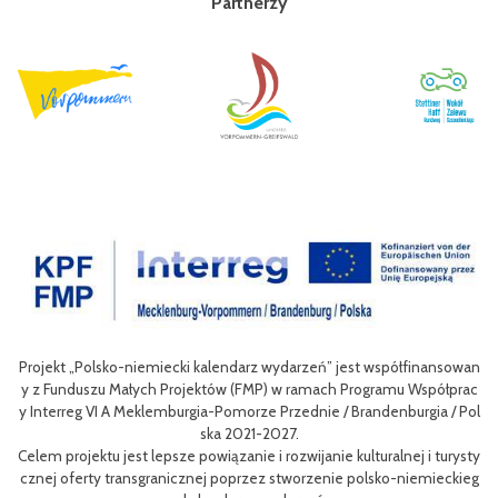
Partnerzy
nansowan
Celem III Polsko-Niemieckich Dni Turystyki Rowerowej jest wzbo
spółprac
nie oferty turystycznej oraz ułatwienie transgranicznego dostępu
gia / Pol
niej dla mieszkańców obszaru Euroregionu Pomerania jak i dla tur
w odwiedzających region.
i turysty
Efektem planowanych działań jest przybliżenie zwykłym użytkow
mieckieg
m rowerów możliwości różnych tras oraz miejsc do zwiedzenia, jak