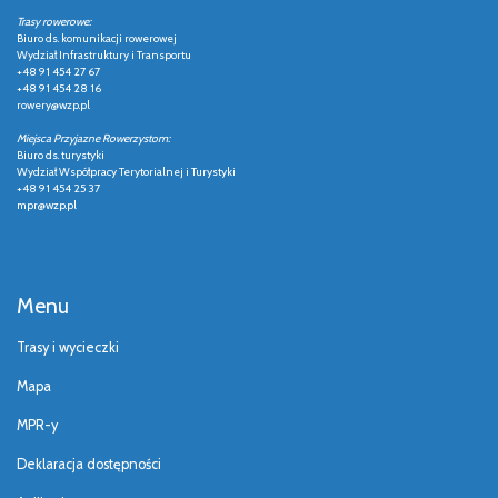
Trasy rowerowe:
Biuro ds. komunikacji rowerowej
Wydział Infrastruktury i Transportu
+48 91 454 27 67
+48 91 454 28 16
rowery@wzp.pl
Miejsca Przyjazne Rowerzystom:
Biuro ds. turystyki
Wydział Współpracy Terytorialnej i Turystyki
+48 91 454 25 37
mpr@wzp.pl
Menu
Trasy i wycieczki
Mapa
MPR-y
Deklaracja dostępności