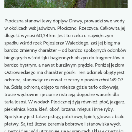
Płociczna stanowi lewy dopływ Drawy, prowadzi swe wody
w okolicach wsi: Jadwiżyn, Płociczno, Rzeczyca. Całkowita jej
długość wynosi 60,24 km. Jest to rzeka o największym
spadku wśród rzek Pojezierza Wałeckiego, zaś jej bieg ma
bardzo zmienny charakter – od bardzo spokojnych odcinków
biegnących wśród łąk i bagiennych olszyn do fragmentów o
bardzo bystrym, a nawet burzliwym prądzie. Poniżej jeziora
Ostrowieckiego ma charakter górski. Ten odcinek objęty jest
ochroną, stanowiąc rezerwat rzeczny o powierzchni 149,07
ha. Ścisłą ochroną objęto tu miejsca gdzie tarło odbywają
trocie wędrowne i jeziorne i istnieją dogodne warunki dla
tarła łososi. W wodach Płocicznej żyją również: płoć, jazgarz,
piekielnica, koza, kleń, okoń, brzana, miętus i inne ryby.
Spotykany jest także pstrąg potokowy, lipień, głowacz biało
płetwy. Są też liczne żeremia bobrowe i stanowiska wydr.
Czystość jej wód utrzymuje się w granicach I klasy czystości.