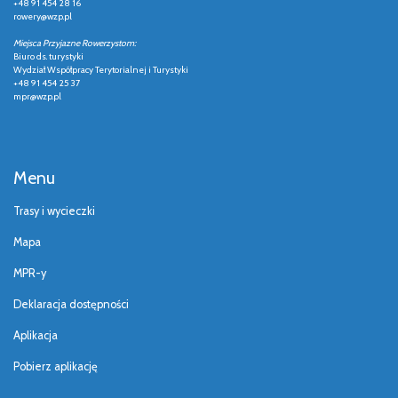
+48 91 454 28 16
rowery@wzp.pl
Miejsca Przyjazne Rowerzystom:
Biuro ds. turystyki
Wydział Współpracy Terytorialnej i Turystyki
+48 91 454 25 37
mpr@wzp.pl
Menu
Trasy i wycieczki
Mapa
MPR-y
Deklaracja dostępności
Aplikacja
Pobierz aplikację