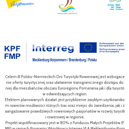
wan
Celem III Polsko-Niemieckich Dni Turystyki Rowerowej jest wzbogace
ac
nie oferty turystycznej oraz ułatwienie transgranicznego dostępu do
Pol
niej dla mieszkańców obszaru Euroregionu Pomerania jak i dla turystó
P
w odwiedzających region.
sty
ng
Efektem planowanych działań jest przybliżenie zwykłym użytkowniko
eg
h
m rowerów możliwości różnych tras oraz miejsc do zwiedzenia, jak i z
oz
aangażowanie prawdziwych rowerowych pasjonatów w rozwój turystk
i rowerowej w regionie.
L
Projekt współfinasowany jest w 80% z Funduszu Małych Projektów (F
me
MP) w ramach Programu Współpracy Interreg VI A Meklemburgia-Pom