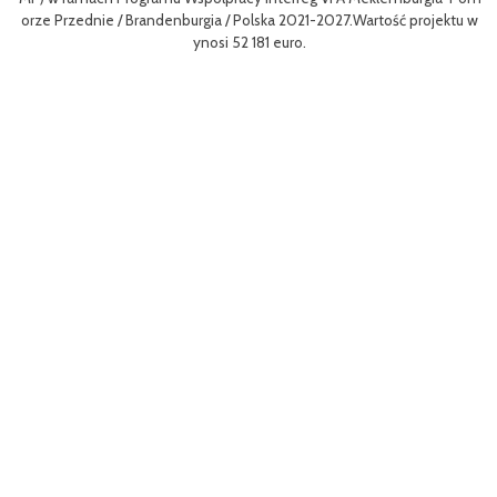
gf
orze Przednie / Brandenburgia / Polska 2021-2027.Wartość projektu w
8
ynosi 52 181 euro.
p
To
Ce
ny
ł
o 
go
yw
ęd
W 
z
a 
r
Dz
mo
ni
pr
kt