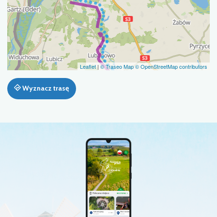
Leaflet
|
© Traseo Map
© OpenStreetMap contributors
Wyznacz trasę