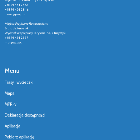
Wydział Infrastruktury i Transportu
+48 91 454 27 67
+48 91 454 28 16
rowery@wzp.pl
Miejsca Przyjazne Rowerzystom:
Biuro ds. turystyki
Wydział Współpracy Terytorialnej i Turystyki
+48 91 454 25 37
mpr@wzp.pl
Menu
Trasy i wycieczki
Mapa
MPR-y
Deklaracja dostępności
Aplikacja
Pobierz aplikację