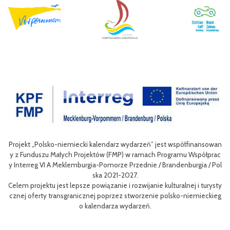
Projekt „Polsko-niemiecki kalendarz wydarzeń” jest współfinansowan
zow
Ce
y z Funduszu Małych Projektów (FMP) w ramach Programu Współprac
rpo
n
y Interreg VI A Meklemburgia-Pomorze Przednie / Brandenburgia / Pol
ni
ska 2021-2027.
re
Celem projektu jest lepsze powiązanie i rozwijanie kulturalnej i turysty
ys
Ef
cznej oferty transgranicznej poprzez stworzenie polsko-niemieckieg
g B
m 
o kalendarza wydarzeń.
aa
lsk