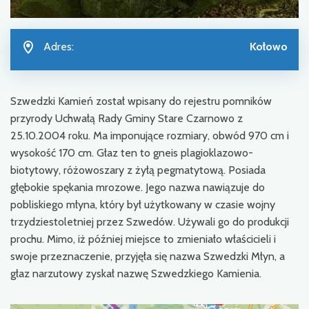
Adres:
Kołowo
Szwedzki Kamień został wpisany do rejestru pomników
przyrody Uchwałą Rady Gminy Stare Czarnowo z
25.10.2004 roku. Ma imponujące rozmiary, obwód 970 cm i
wysokość 170 cm. Głaz ten to gneis plagioklazowo-
biotytowy, różowoszary z żyłą pegmatytową. Posiada
głębokie spękania mrozowe. Jego nazwa nawiązuje do
pobliskiego młyna, który był użytkowany w czasie wojny
trzydziestoletniej przez Szwedów. Używali go do produkcji
prochu. Mimo, iż później miejsce to zmieniało właścicieli i
swoje przeznaczenie, przyjęła się nazwa Szwedzki Młyn, a
głaz narzutowy zyskał nazwę Szwedzkiego Kamienia.