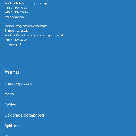
Wydział Infrastruktury i Transportu
+48 91 454 27 67
+48 91 454 28 16
rowery@wzp.pl
Miejsca Przyjazne Rowerzystom:
Biuro ds. turystyki
Wydział Współpracy Terytorialnej i Turystyki
+48 91 454 25 37
mpr@wzp.pl
Menu
Trasy i wycieczki
Mapa
MPR-y
Deklaracja dostępności
Aplikacja