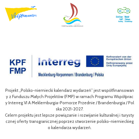
est współfinansowan
Celem III Polsko-Niemieckich Dni Turystyki Rowerowej
Programu Współprac
nie oferty turystycznej oraz ułatwienie transgraniczn
Brandenburgia / Pol
niej dla mieszkańców obszaru Euroregionu Pomerania jak
w odwiedzających region.
ulturalnej i turysty
Efektem planowanych działań jest przybliżenie zwykł
 polsko-niemieckieg
m rowerów możliwości różnych tras oraz miejsc do zwied
aangażowanie prawdziwych rowerowych pasjonatów w r
i rowerowej w regionie.