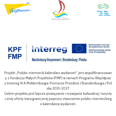
półfinansowan
Celem III Polsko-Niemieckich Dni Turystyki Rowerowej jest 
mu Współprac
nie oferty turystycznej oraz ułatwienie transgranicznego do
nburgia / Pol
niej dla mieszkańców obszaru Euroregionu Pomerania jak i dl
w odwiedzających region.
lnej i turysty
Efektem planowanych działań jest przybliżenie zwykłym uży
o-niemieckieg
m rowerów możliwości różnych tras oraz miejsc do zwiedzenia
aangażowanie prawdziwych rowerowych pasjonatów w rozwój
i rowerowej w regionie.