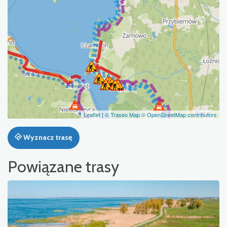
Leaflet
|
© Traseo Map
© OpenStreetMap contributors
Wyznacz trasę
Powiązane trasy