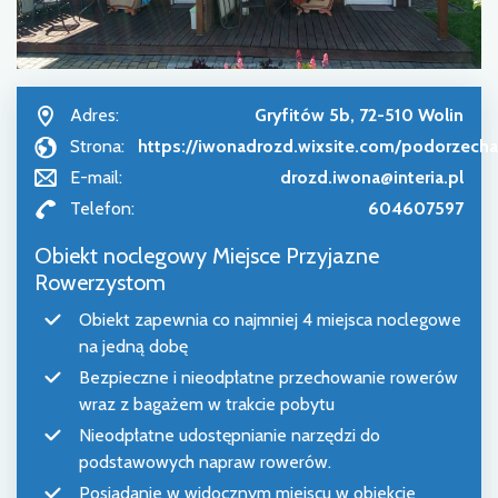
Adres:
Gryfitów 5b, 72-510 Wolin
Strona:
https://iwonadrozd.wixsite.com/podorzech
E-mail:
drozd.iwona@interia.pl
Telefon:
604607597
Obiekt noclegowy Miejsce Przyjazne
Rowerzystom
Obiekt zapewnia co najmniej 4 miejsca noclegowe
na jedną dobę
Bezpieczne i nieodpłatne przechowanie rowerów
wraz z bagażem w trakcie pobytu
Nieodpłatne udostępnianie narzędzi do
podstawowych napraw rowerów.
Posiadanie w widocznym miejscu w obiekcie