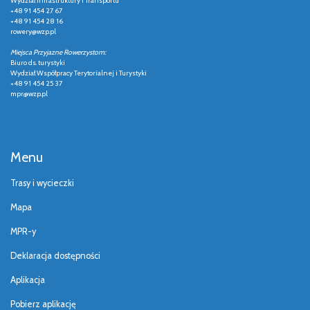
Wydział Infrastruktury i Transportu
+48 91 454 27 67
+48 91 454 28 16
rowery@wzp.pl
Miejsca Przyjazne Rowerzystom:
Biuro ds. turystyki
Wydział Współpracy Terytorialnej i Turystyki
+48 91 454 25 37
mpr@wzp.pl
Menu
Trasy i wycieczki
Mapa
MPR-y
Deklaracja dostępności
Aplikacja
Pobierz aplikację