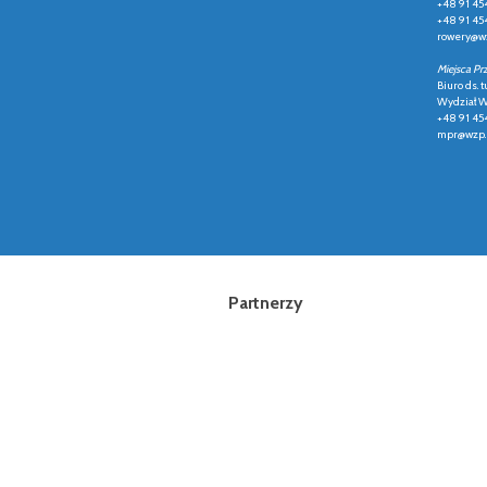
+48 91 45
+48 91 45
rowery@wz
Miejsca Pr
Biuro ds. t
Wydział Ws
+48 91 45
mpr@wzp.
Partnerzy