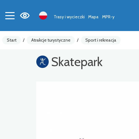
Trasy i wycieczki
Mapa
MPR-y
Start
/
Atrakcje turystyczne
/
Sport i rekreacja
Skatepark