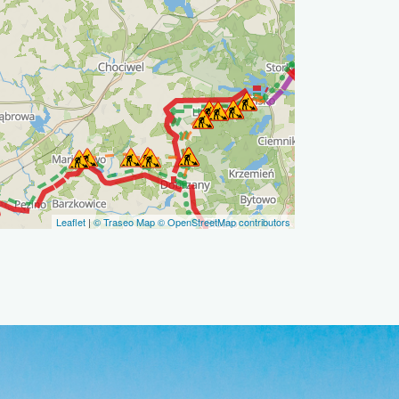
Leaflet
|
© Traseo Map
© OpenStreetMap contributors