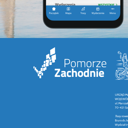
URZĄD M
WOJEWÓD
ul. Marsza
70-421 Sz
Trasy rowe
Biuro ds.
Wydział In