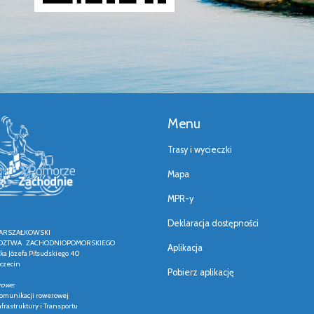
Menu
Trasy i wycieczki
Mapa
MPR-y
Deklaracja dostępności
ARSZAŁKOWSKI
ZTWA ZACHODNIOPOMORSKIEGO
Aplikacja
łka Józefa Piłsudskiego 40
czecin
Pobierz aplikację
rowe:
 komunikacji rowerowej
frastruktury i Transportu