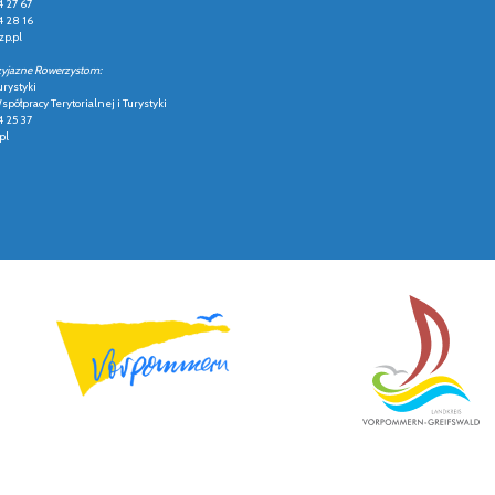
4 27 67
4 28 16
p.pl
zyjazne Rowerzystom:
urystyki
półpracy Terytorialnej i Turystyki
4 25 37
pl