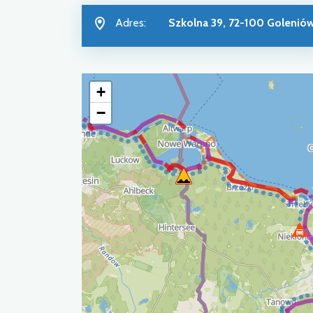
Adres:
Szkolna 39, 72-100 Golenió
+
−