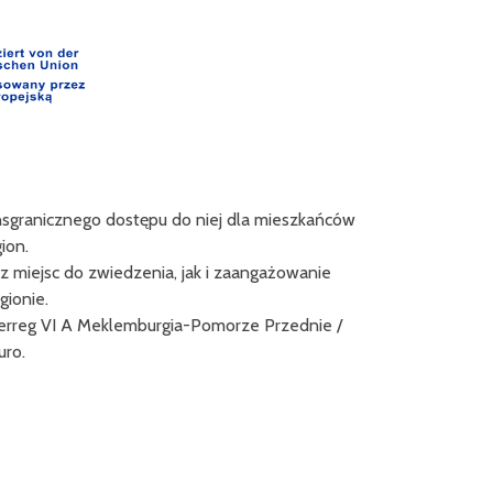
ansgranicznego dostępu do niej dla mieszkańców
Projekt "Innova
ion.
Europa
 miejsc do zwiedzenia, jak i zaangażowanie
Liderem projektu
ionie.
Közhasznú No
erreg VI A Meklemburgia-Pomorze Przednie /
uro.
Celem projektu
nowego zinteg
klimatycznej
W ramach proje