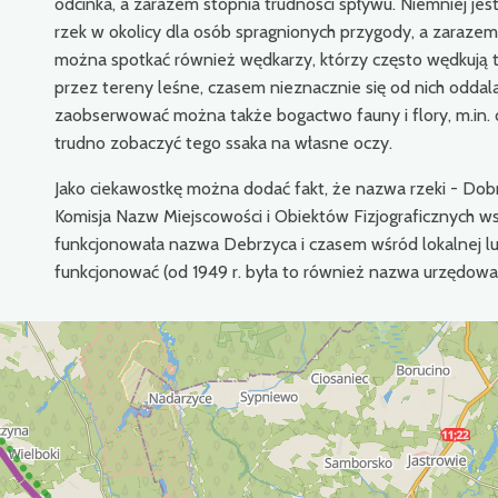
odcinka, a zarazem stopnia trudności spływu. Niemniej jest
rzek w okolicy dla osób spragnionych przygody, a zarazem
można spotkać również wędkarzy, którzy często wędkują t
przez tereny leśne, czasem nieznacznie się od nich oddalaj
zaobserwować można także bogactwo fauny i flory, m.in. d
trudno zobaczyć tego ssaka na własne oczy.
Jako ciekawostkę można dodać fakt, że nazwa rzeki - Dobr
Komisja Nazw Miejscowości i Obiektów Fizjograficznych ws
funkcjonowała nazwa Debrzyca i czasem wśród lokalnej lu
funkcjonować (od 1949 r. była to również nazwa urzędowa