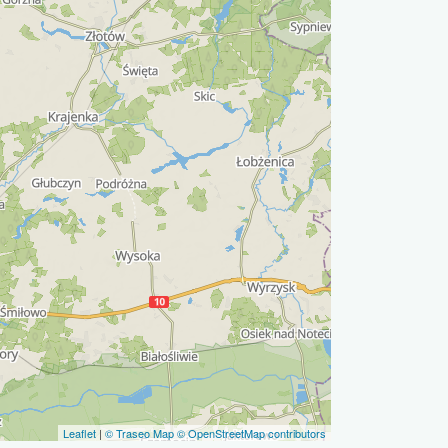
Leaflet
|
© Traseo Map
© OpenStreetMap contributors