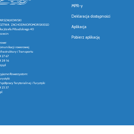
MPR-y
Deklaracja dostępności
ARSZAŁKOWSKI
ZTWA ZACHODNIOPOMORSKIEGO
Aplikacja
łka Józefa Piłsudskiego 40
czecin
Pobierz aplikację
rowe:
 komunikacji rowerowej
frastruktury i Transportu
4 27 67
4 28 16
p.pl
zyjazne Rowerzystom:
urystyki
półpracy Terytorialnej i Turystyki
4 25 37
pl