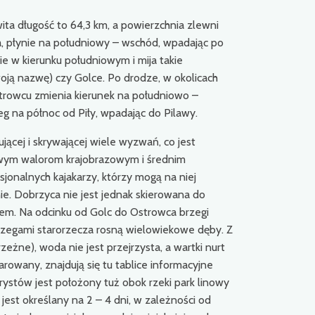
ita długość to 64,3 km, a powierzchnia zlewni
a, płynie na południowy – wschód, wpadając po
ie w kierunku południowym i mija takie
woją nazwę) czy Golce. Po drodze, w okolicach
strowcu zmienia kierunek na południowo –
eg na północ od Piły, wpadając do Pilawy.
ującej i skrywającej wiele wyzwań, co jest
owym walorom krajobrazowym i średnim
sjonalnych kajakarzy, którzy mogą na niej
ie. Dobrzyca nie jest jednak skierowana do
iem. Na odcinku od Golc do Ostrowca brzegi
rzegami starorzecza rosną wielowiekowe dęby. Z
rzeżne), woda nie jest przejrzysta, a wartki nurt
rowany, znajdują się tu tablice informacyjne
ystów jest położony tuż obok rzeki park linowy
jest określany na 2 – 4 dni, w zależności od