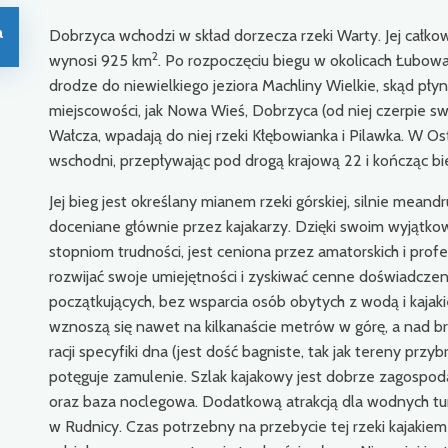
a
Dobrzyca wchodzi w skład dorzecza rzeki Warty. Jej całkow
2
wynosi 925 km
. Po rozpoczęciu biegu w okolicach Łubow
drodze do niewielkiego jeziora Machliny Wielkie, skąd płyn
miejscowości, jak Nowa Wieś, Dobrzyca (od niej czerpie s
Wałcza, wpadają do niej rzeki Kłębowianka i Pilawka. W O
wschodni, przepływając pod drogą krajową 22 i kończąc bi
Jej bieg jest określany mianem rzeki górskiej, silnie meandr
doceniane głównie przez kajakarzy. Dzięki swoim wyjątk
stopniom trudności, jest ceniona przez amatorskich i profe
rozwijać swoje umiejętności i zyskiwać cenne doświadczen
początkujących, bez wsparcia osób obytych z wodą i kajak
wznoszą się nawet na kilkanaście metrów w górę, a nad b
racji specyfiki dna (jest dość bagniste, tak jak tereny przyb
potęguje zamulenie. Szlak kajakowy jest dobrze zagospoda
oraz baza noclegowa. Dodatkową atrakcją dla wodnych tur
w Rudnicy. Czas potrzebny na przebycie tej rzeki kajakiem 