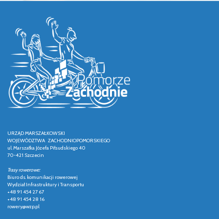
URZĄD MARSZAŁKOWSKI
WOJEWÓDZTWA ZACHODNIOPOMORSKIEGO
ul. Marszałka Józefa Piłsudskiego 40
70-421 Szczecin
Trasy rowerowe:
Biuro ds. komunikacji rowerowej
Wydział Infrastruktury i Transportu
+48 91 454 27 67
+48 91 454 28 16
rowery@wzp.pl