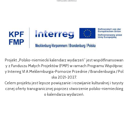
nansowan
Celem III Polsko-Niemieckich Dni Turystyki Rowerowej jest wzbog
półprac
nie oferty turystycznej oraz ułatwienie transgranicznego dostępu 
ia / Pol
niej dla mieszkańców obszaru Euroregionu Pomerania jak i dla tury
w odwiedzających region.
 turysty
Efektem planowanych działań jest przybliżenie zwykłym użytkown
mieckieg
m rowerów możliwości różnych tras oraz miejsc do zwiedzenia, jak 
aangażowanie prawdziwych rowerowych pasjonatów w rozwój tury
i rowerowej w regionie.
Projekt współfinasowany jest w 80% z Funduszu Małych Projektów
MP) w ramach Programu Współpracy Interreg VI A Meklemburgia-
orze Przednie / Brandenburgia / Polska 2021-2027.Wartość projekt
ynosi 52 181 euro.