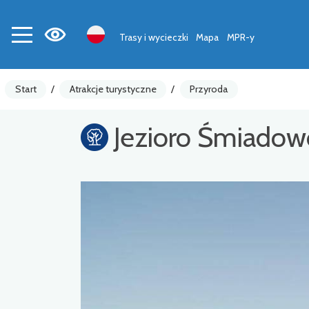
Trasy i wycieczki
Mapa
MPR-y
Start
/
Atrakcje turystyczne
/
Przyroda
Jezioro Śmiadow