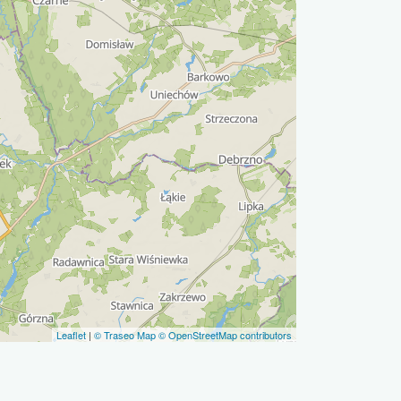
Leaflet
|
© Traseo Map
© OpenStreetMap contributors