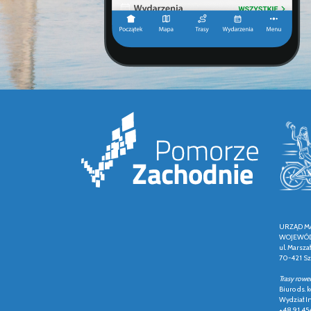
URZĄD M
WOJEWÓD
ul. Marsza
70-421 Sz
Trasy rowe
Biuro ds.
Wydział In
+48 91 45