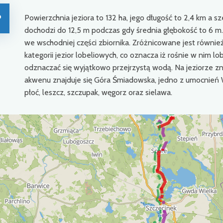
o
Powierzchnia jeziora to 132 ha, jego długość to 2,4 km a
dochodzi do 12,5 m podczas gdy średnia głębokość to 6 m.
we wschodniej części zbiornika. Zróżnicowane jest równie
kategorii jezior lobeliowych, co oznacza iż rośnie w nim lo
odznaczać się wyjątkowo przejrzystą wodą. Na jeziorze zna
akwenu znajduje się Góra Śmiadowska, jedno z umocnień W
płoć, leszcz, szczupak, węgorz oraz sielawa.