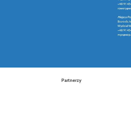
+48 91 45
rowery@wz
Miejsca Pr
Biuro ds. t
Wydział Ws
+48 91 45
mpr@wzp.
Partnerzy