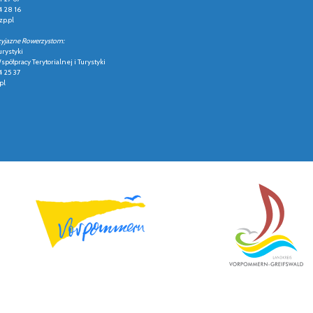
4 28 16
p.pl
zyjazne Rowerzystom:
urystyki
półpracy Terytorialnej i Turystyki
4 25 37
pl