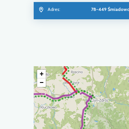
Adres:
78-449 Śmiadow
+
−