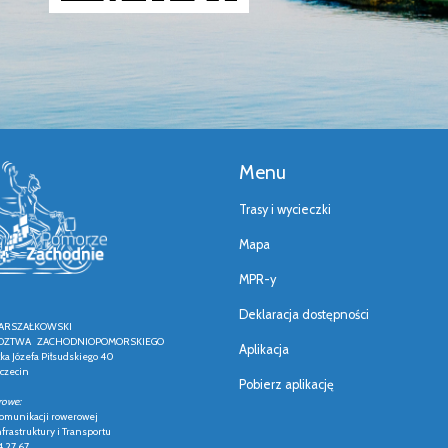
Menu
Trasy i wycieczki
Mapa
MPR-y
Deklaracja dostępności
ARSZAŁKOWSKI
ZTWA ZACHODNIOPOMORSKIEGO
Aplikacja
łka Józefa Piłsudskiego 40
czecin
Pobierz aplikację
rowe:
 komunikacji rowerowej
frastruktury i Transportu
4 27 67