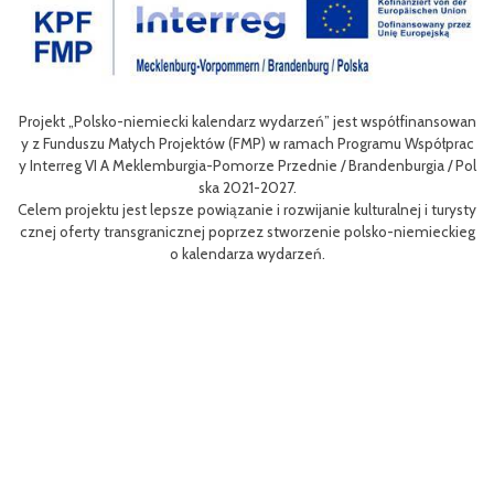
nsowan
Celem III Polsko-Niemieckich Dni Turystyki Rowerowej jest wzbogac
łprac
nie oferty turystycznej oraz ułatwienie transgranicznego dostępu do
 / Pol
niej dla mieszkańców obszaru Euroregionu Pomerania jak i dla turyst
w odwiedzających region.
urysty
Efektem planowanych działań jest przybliżenie zwykłym użytkownik
eckieg
m rowerów możliwości różnych tras oraz miejsc do zwiedzenia, jak i 
aangażowanie prawdziwych rowerowych pasjonatów w rozwój turyst
i rowerowej w regionie.
Projekt współfinasowany jest w 80% z Funduszu Małych Projektów (
MP) w ramach Programu Współpracy Interreg VI A Meklemburgia-Po
orze Przednie / Brandenburgia / Polska 2021-2027.Wartość projektu 
ynosi 52 181 euro.