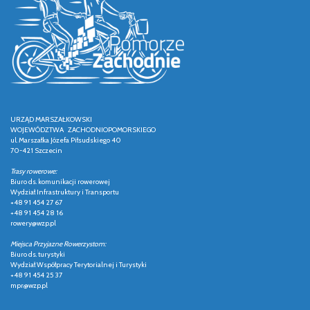
URZĄD MARSZAŁKOWSKI
WOJEWÓDZTWA ZACHODNIOPOMORSKIEGO
ul. Marszałka Józefa Piłsudskiego 40
70-421 Szczecin
Trasy rowerowe:
Biuro ds. komunikacji rowerowej
Wydział Infrastruktury i Transportu
+48 91 454 27 67
+48 91 454 28 16
rowery@wzp.pl
Miejsca Przyjazne Rowerzystom:
Biuro ds. turystyki
Wydział Współpracy Terytorialnej i Turystyki
+48 91 454 25 37
mpr@wzp.pl