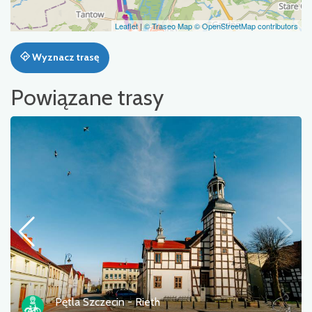
Leaflet
|
© Traseo Map
© OpenStreetMap contributors
Wyznacz trasę
Powiązane trasy
Wokół Zalewu Szczecińskiego