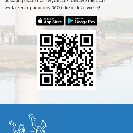
dokładną mapę tras i wycieczek, ciekawe miejsca i
wydarzenia, panoramy 360 i dużo, dużo więcej!