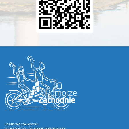
URZĄD MARSZAŁKOWSKI
WOJEWÓDZTWA ZACHODNIOPOMORSKIEGO