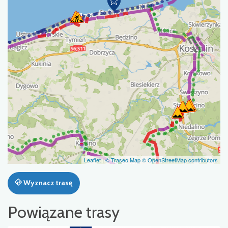
Leaflet
|
© Traseo Map
© OpenStreetMap contributors
Wyznacz trasę
Powiązane trasy