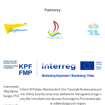
Partnerzy
wan
Celem III Polsko-Niemieckich Dni Turystyki Rowerowej jest wzbogace
ac
nie oferty turystycznej oraz ułatwienie transgranicznego dostępu do
Pol
niej dla mieszkańców obszaru Euroregionu Pomerania jak i dla turystó
P
w odwiedzających region.