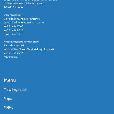
ul. Marszałka Józefa Piłsudskiego 40
70-421 Szczecin
Trasy rowerowe:
Biuro ds. komunikacji rowerowej
Wydział Infrastruktury i Transportu
+48 91 454 27 67
+48 91 454 28 16
rowery@wzp.pl
Miejsca Przyjazne Rowerzystom:
Biuro ds. turystyki
Wydział Współpracy Terytorialnej i Turystyki
+48 91 454 25 37
mpr@wzp.pl
Menu
Trasy i wycieczki
Mapa
MPR-y