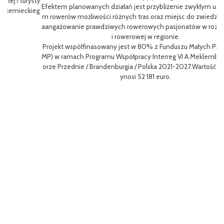
sty
ng
Efektem planowanych działań jest przybliżenie zwykłym użytkowniko
eg
h
m rowerów możliwości różnych tras oraz miejsc do zwiedzenia, jak i z
oz
aangażowanie prawdziwych rowerowych pasjonatów w rozwój turystk
i rowerowej w regionie.
L
Projekt współfinasowany jest w 80% z Funduszu Małych Projektów (F
me
MP) w ramach Programu Współpracy Interreg VI A Meklemburgia-Pom
gf
orze Przednie / Brandenburgia / Polska 2021-2027.Wartość projektu w
8
ynosi 52 181 euro.
p
To
Ce
ny
ł
o 
go
yw
ęd
W 
z
a 