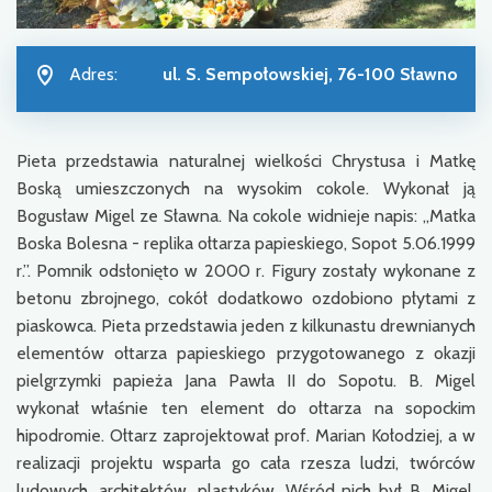
Adres:
ul. S. Sempołowskiej, 76-100 Sławno
Pieta przedstawia naturalnej wielkości Chrystusa i Matkę
Boską umieszczonych na wysokim cokole. Wykonał ją
Bogusław Migel ze Sławna. Na cokole widnieje napis: „Matka
Boska Bolesna - replika ołtarza papieskiego, Sopot 5.06.1999
r.”. Pomnik odsłonięto w 2000 r. Figury zostały wykonane z
betonu zbrojnego, cokół dodatkowo ozdobiono płytami z
piaskowca. Pieta przedstawia jeden z kilkunastu drewnianych
elementów ołtarza papieskiego przygotowanego z okazji
pielgrzymki papieża Jana Pawła II do Sopotu. B. Migel
wykonał właśnie ten element do ołtarza na sopockim
hipodromie. Ołtarz zaprojektował prof. Marian Kołodziej, a w
realizacji projektu wsparła go cała rzesza ludzi, twórców
ludowych, architektów, plastyków. Wśród nich był B. Migel.