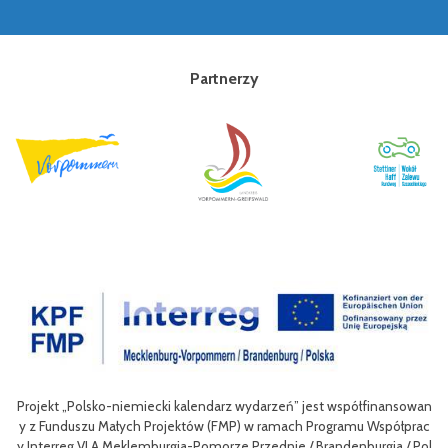
Partnerzy
rzeń” jest współfinansowan
Celem III Polsko-Niemieckich Dni Turystyki Ro
ramach Programu Współprac
nie oferty turystycznej oraz ułatwienie trans
ednie / Brandenburgia / Pol