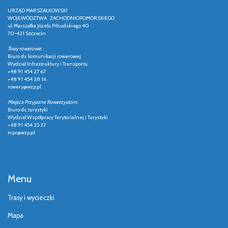
URZĄD MARSZAŁKOWSKI
WOJEWÓDZTWA ZACHODNIOPOMORSKIEGO
ul. Marszałka Józefa Piłsudskiego 40
70-421 Szczecin
Trasy rowerowe:
Biuro ds. komunikacji rowerowej
Wydział Infrastruktury i Transportu
+48 91 454 27 67
+48 91 454 28 16
rowery@wzp.pl
Miejsca Przyjazne Rowerzystom:
Biuro ds. turystyki
Wydział Współpracy Terytorialnej i Turystyki
+48 91 454 25 37
mpr@wzp.pl
Menu
Trasy i wycieczki
Mapa