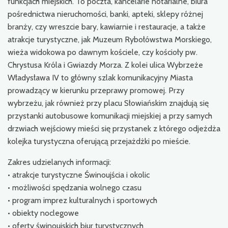
funkcjach miejskich. To poczta, kancelarie notarialne, biura
pośrednictwa nieruchomości, banki, apteki, sklepy różnej
branży, czy wreszcie bary, kawiarnie i restauracje, a także
atrakcje turystyczne, jak Muzeum Rybołówstwa Morskiego,
wieża widokowa po dawnym kościele, czy kościoły pw.
Chrystusa Króla i Gwiazdy Morza. Z kolei ulica Wybrzeże
Władysława IV to główny szlak komunikacyjny Miasta
prowadzący w kierunku przeprawy promowej. Przy
wybrzeżu, jak również przy placu Słowiańskim znajdują się
przystanki autobusowe komunikacji miejskiej a przy samych
drzwiach wejściowy mieści się przystanek z którego odjeżdża
kolejka turystyczna oferującą przejażdżki po mieście.
Zakres udzielanych informacji:
• atrakcje turystyczne Świnoujścia i okolic
• możliwości spędzania wolnego czasu
• program imprez kulturalnych i sportowych
• obiekty noclegowe
• oferty świnoujskich biur turystycznych