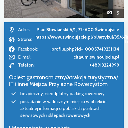
5
Adres:
Plac Słowiański 6/1, 72-600 Świnoujście
https://www.swinoujscie.pl/pl/artykul/35/6/
Strona:
t
Facebook:
profile.php?id=100057419231134
E-mail:
cit@um.swinoujscie.pl
Telefon:
+48913224999
Obiekt gastronomiczny/atrakcja turystyczna/
IT i inne Miejsca Przyjazne Rowerzystom
bezpieczny, nieodpłatny parking rowerowy
posiadanie w widocznym miejscu w obiekcie
aktualnej informacji o pobliskich punktach
serwisowych i sklepach rowerowych
Udogodnienia w obiekcie