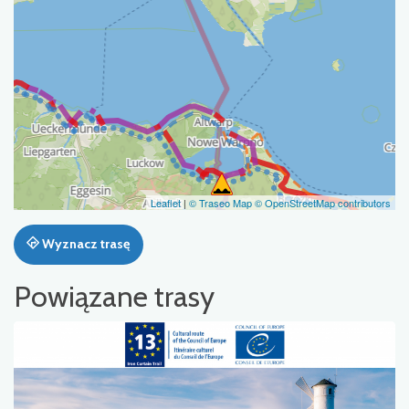
Leaflet
|
© Traseo Map
© OpenStreetMap contributors
Wyznacz trasę
Powiązane trasy