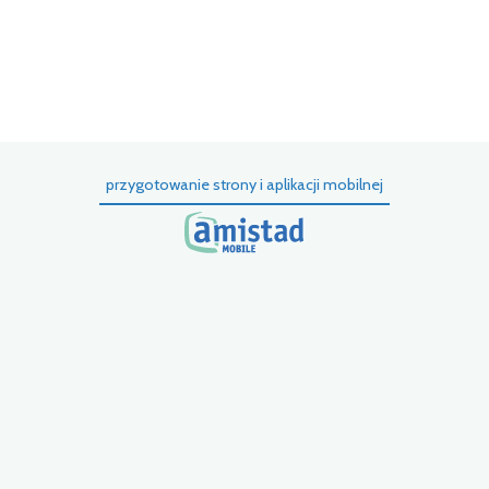
p
k
t
k
przygotowanie strony i aplikacji mobilnej