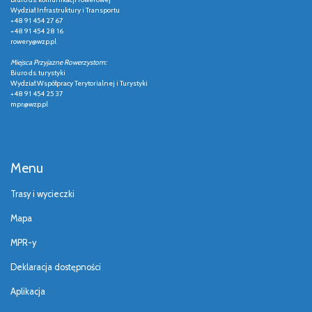
Wydział Infrastruktury i Transportu
+48 91 454 27 67
+48 91 454 28 16
rowery@wzp.pl
Miejsca Przyjazne Rowerzystom:
Biuro ds. turystyki
Wydział Współpracy Terytorialnej i Turystyki
+48 91 454 25 37
mpr@wzp.pl
Menu
Trasy i wycieczki
Mapa
MPR-y
Deklaracja dostępności
Aplikacja