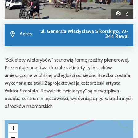
6
ul. Generała Władysława Sikorskigo, 72-
Adres:
344 Rewal
"Szkielety wielorybów" stanowią formę rzeźby plenerowej.
Prezentuje ona dwa okazałe szkielety tych ssaków
umieszczone w bliskiej odległości od siebie. Rzeźba została
wykonana ze stali. Zaprojektował ją kołobrzeski artysta
Wiktor Szostało. Rewalskie "wieloryby" są niewątpliwą
ozdobą centrum miejscowości, wyróżniającą go wśród innych
ośrodków nadmorskich.
+
−