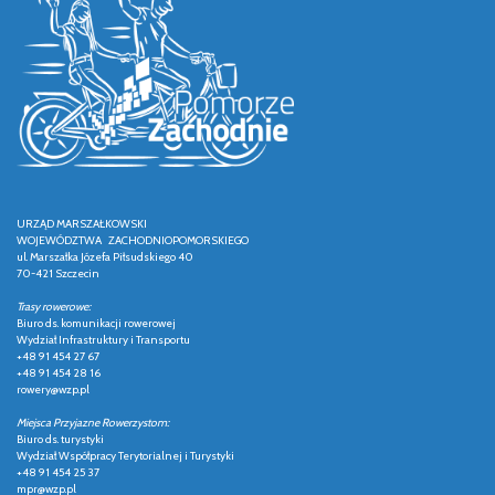
URZĄD MARSZAŁKOWSKI
WOJEWÓDZTWA ZACHODNIOPOMORSKIEGO
ul. Marszałka Józefa Piłsudskiego 40
70-421 Szczecin
Trasy rowerowe:
Biuro ds. komunikacji rowerowej
Wydział Infrastruktury i Transportu
+48 91 454 27 67
+48 91 454 28 16
rowery@wzp.pl
Miejsca Przyjazne Rowerzystom:
Biuro ds. turystyki
Wydział Współpracy Terytorialnej i Turystyki
+48 91 454 25 37
mpr@wzp.pl