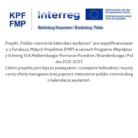
Projekt „Polsko-niemiecki kalendarz wydarzeń” jest współfinansowan
zow
Ce
y z Funduszu Małych Projektów (FMP) w ramach Programu Współprac
rpo
n
y Interreg VI A Meklemburgia-Pomorze Przednie / Brandenburgia / Pol
ni
ska 2021-2027.
re
Celem projektu jest lepsze powiązanie i rozwijanie kulturalnej i turysty
ys
Ef
cznej oferty transgranicznej poprzez stworzenie polsko-niemieckieg
g B
m 
o kalendarza wydarzeń.
aa
lsk
Sz
P
MP
pr
o
uzu
 k
h.
ch